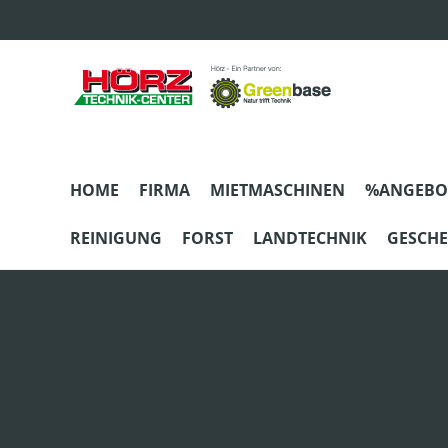
m Hauptinhalt springen
Zur Suche springen
Zur Hauptnavigation springen
HOME
FIRMA
MIETMASCHINEN
%ANGEBO
REINIGUNG
FORST
LANDTECHNIK
GESCH