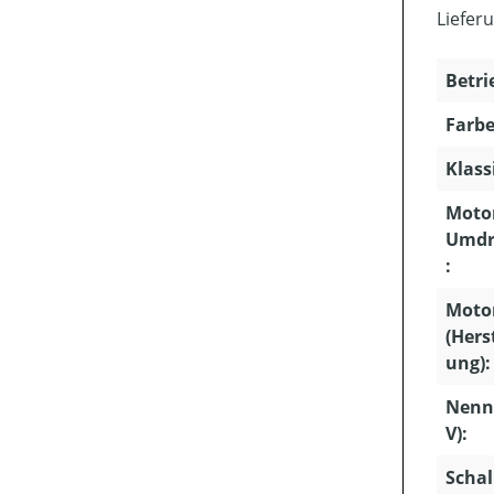
Liefer
Betri
Farbe
Klass
Motor
Umdr
:
Moto
(Hers
ung):
Nenn
V):
Schal