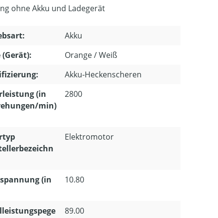
ung ohne Akku und Ladegerät
ebsart:
Akku
 (Gerät):
Orange / Weiß
ifizierung:
Akku-Heckenscheren
leistung (in
2800
ehungen/min)
rtyp
Elektromotor
tellerbezeichn
spannung (in
10.80
lleistungspege
89.00