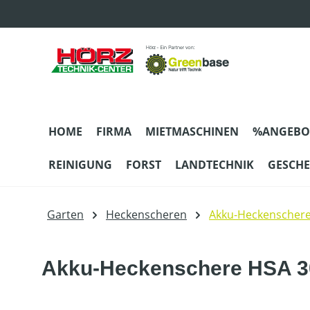
m Hauptinhalt springen
Zur Suche springen
Zur Hauptnavigation springen
HOME
FIRMA
MIETMASCHINEN
%ANGEBO
REINIGUNG
FORST
LANDTECHNIK
GESCH
Garten
Heckenscheren
Akku-Heckenscher
Akku-Heckenschere HSA 30