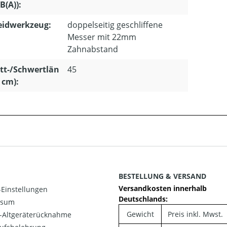
dB(A)):
eidwerkzeug:
doppelseitig geschliffene
Messer mit 22mm
Zahnabstand
tt-/Schwertlän
45
n cm):
BESTELLUNG & VERSAND
Versandkosten innerhalb
Einstellungen
Deutschlands:
ssum
Gewicht
Preis inkl. Mwst.
o-Altgeräterücknahme