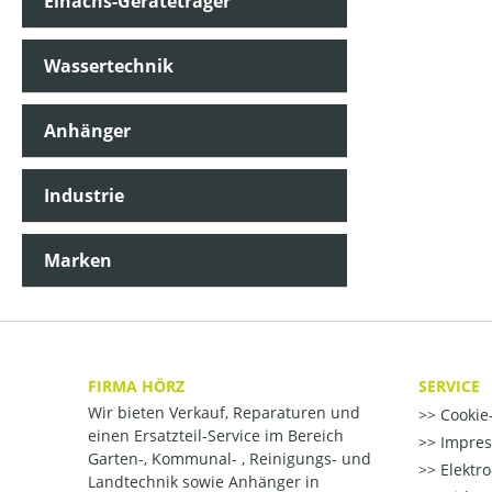
Einachs-Geräteträger
Wassertechnik
Anhänger
Industrie
Marken
FIRMA HÖRZ
SERVICE
Wir bieten Verkauf, Reparaturen und
Cookie-
einen Ersatzteil-Service im Bereich
Impre
Garten-, Kommunal- , Reinigungs- und
Elektr
Landtechnik sowie Anhänger in