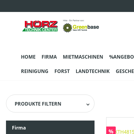
m Hauptinhalt springen
Zur Suche springen
Zur Hauptnavigation springen
HOME
FIRMA
MIETMASCHINEN
%ANGEBO
REINIGUNG
FORST
LANDTECHNIK
GESCH
PRODUKTE FILTERN
Firma
HERSTELLER
Rabatt
%