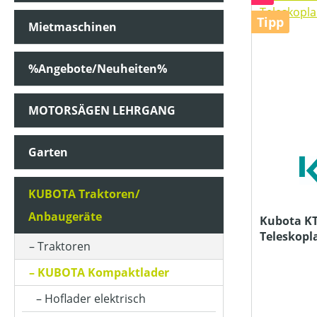
Tipp
Mietmaschinen
PREIS
%Angebote/Neuheiten%
MOTORSÄGEN LEHRGANG
Garten
KUBOTA Traktoren/
Anbaugeräte
Kubota KTH4815-2
Teleskopl
Traktoren
KUBOTA Kompaktlader
Hoflader elektrisch