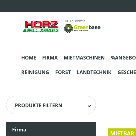
m Hauptinhalt springen
Zur Suche springen
Zur Hauptnavigation springen
HOME
FIRMA
MIETMASCHINEN
%ANGEBO
REINIGUNG
FORST
LANDTECHNIK
GESCH
PRODUKTE FILTERN
Firma
HERSTELLER
MIETBAR