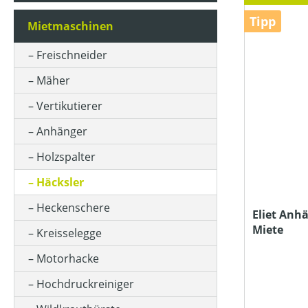
Tipp
Mietmaschinen
ASTSTÄRKE
Freischneider
Mäher
HERSTELLER BEZEICHNUNG
Vertikutierer
Anhänger
MASSE ( L X B X H )
Holzspalter
Häcksler
MOTOR / ANTRIEB / LEISTUNG
Heckenschere
Eliet Anh
Miete
Kreisselegge
PREIS
Motorhacke
Hochdruckreiniger