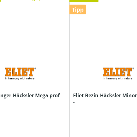
Tipp
änger-Häcksler Mega prof
Eliet Bezin-Häcksler Minor
-