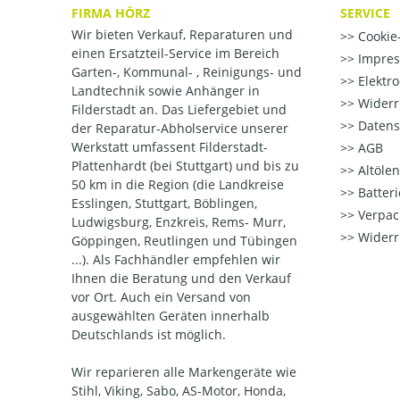
FIRMA HÖRZ
SERVICE
Wir bieten Verkauf, Reparaturen und
Cookie-
einen Ersatzteil-Service im Bereich
Impre
Garten-, Kommunal- , Reinigungs- und
Elektr
Landtechnik sowie Anhänger in
Widerr
Filderstadt an. Das Liefergebiet und
Datens
der Reparatur-Abholservice unserer
Werkstatt umfassent Filderstadt-
AGB
Plattenhardt (bei Stuttgart) und bis zu
Altöle
50 km in die Region (die Landkreise
Batter
Esslingen, Stuttgart, Böblingen,
Verpac
Ludwigsburg, Enzkreis, Rems- Murr,
Widerr
Göppingen, Reutlingen und Tübingen
...). Als Fachhändler empfehlen wir
Ihnen die Beratung und den Verkauf
vor Ort. Auch ein Versand von
ausgewählten Geräten innerhalb
Deutschlands ist möglich.
Wir reparieren alle Markengeräte wie
Stihl, Viking, Sabo, AS-Motor, Honda,