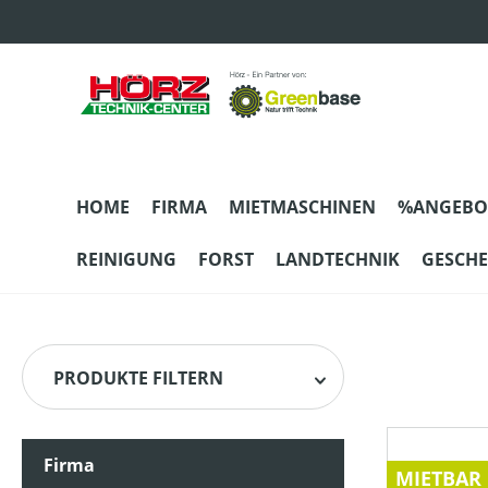
m Hauptinhalt springen
Zur Suche springen
Zur Hauptnavigation springen
HOME
FIRMA
MIETMASCHINEN
%ANGEBO
REINIGUNG
FORST
LANDTECHNIK
GESCH
PRODUKTE FILTERN
Firma
HERSTELLER
MIETBAR