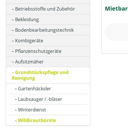
Mietbar
Betriebsstoffe und Zubehör
HOLM
Bekleidung
Bodenbearbeitungstechnik
KLASSIFIZIERUNG
Kombigeräte
Pflanzenschutzgeräte
MASSE ( L X B X H )
Aufsitzmäher
Grundstückspflege und
MOTOR
Reinigung
Gartenhäcksler
MOTORLEISTUNG
Laubsauger / -bläser
Winterdienst
MOTORLEISTUNG (IN PS)
Wildkrautbürste