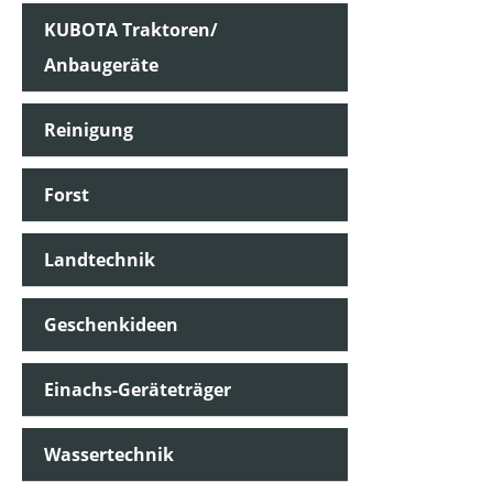
MOTORLEISTUNG (IN UMDREHUNGEN/MIN)
KUBOTA Traktoren/
Anbaugeräte
MOTORLEISTUNG (IN KW)
Reinigung
MOTORTYP (HERSTELLERBEZEICHNUNG)
Forst
Landtechnik
STARTSYSTEM
Geschenkideen
PREIS
Einachs-Geräteträger
Wassertechnik