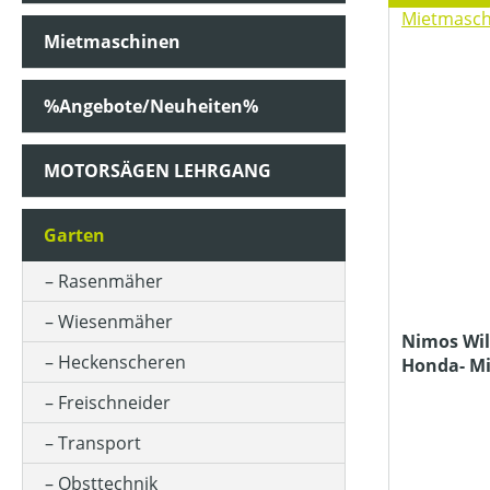
Mietmaschinen
ANTRIEB
%Angebote/Neuheiten%
ARBEITSBREITE
MOTORSÄGEN LEHRGANG
ARBEITSBREITE (IN CM)
Garten
Rasenmäher
BETRIEBSART
Wiesenmäher
Nimos Wi
Heckenscheren
Honda- M
FARBE (GERÄT)
Freischneider
Transport
HERSTELLER BEZEICHNUNG
Obsttechnik