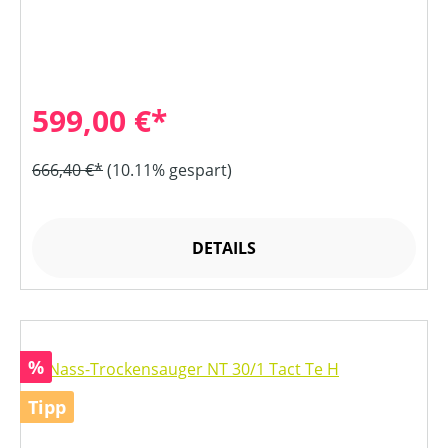
599,00 €*
666,40 €*
(10.11% gespart)
DETAILS
Rabatt
%
Tipp