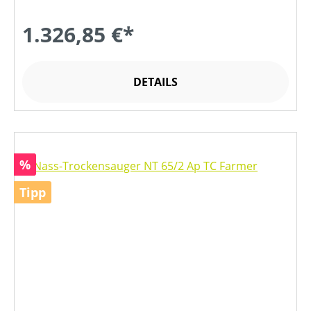
1.326,85 €*
DETAILS
Rabatt
%
Tipp