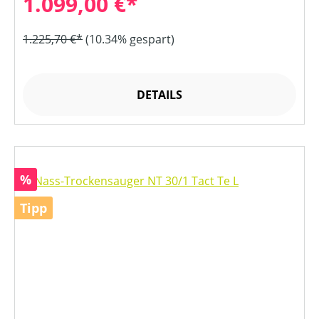
1.099,00 €*
1.225,70 €*
(10.34% gespart)
DETAILS
Rabatt
%
Tipp