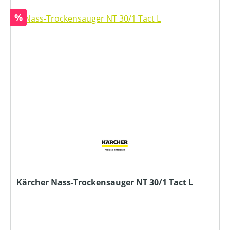
Rabatt
%
Kärcher Nass-Trockensauger NT 30/1 Tact L