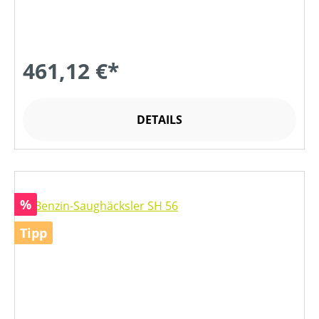
461,12 €*
DETAILS
Rabatt
%
Tipp