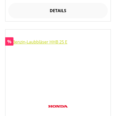
DETAILS
Rabatt
%