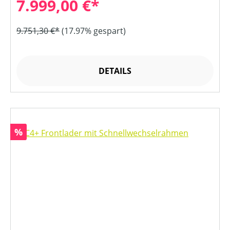
7.999,00 €*
9.751,30 €*
(17.97% gespart)
DETAILS
Rabatt
%