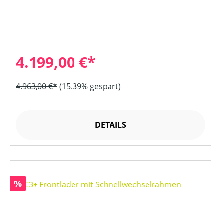
4.199,00 €*
4.963,00 €*
(15.39% gespart)
DETAILS
Rabatt
%