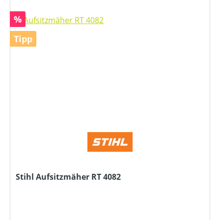
Rabatt
%
Tipp
Stihl Aufsitzmäher RT 4082