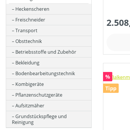
Heckenscheren
GESCHWINDIGKEIT MAX (IN KM/H)
Freischneider
2.508
Transport
HUBRAUM (IN CM³)
Obsttechnik
Betriebsstoffe und Zubehör
KLASSIFIZIERUNG
Bekleidung
Bodenbearbeitungstechnik
MOTOR-ZYLINDERANZAHL
Rabatt
%
Kombigeräte
Tipp
MOTORLEISTUNG (IN PS)
Pflanzenschutzgeräte
Aufsitzmäher
MOTORLEISTUNG (IN UMDREHUNGEN/MIN)
Grundstückspflege und
Reinigung