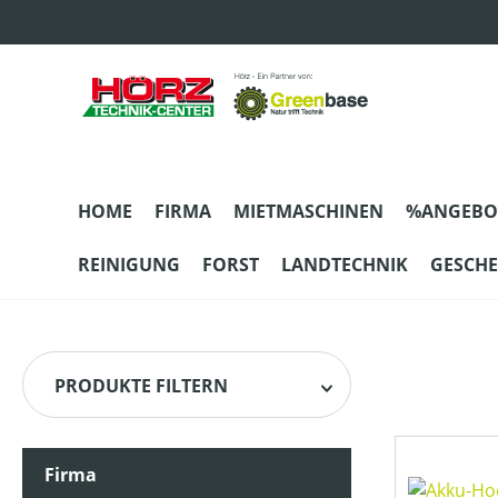
m Hauptinhalt springen
Zur Suche springen
Zur Hauptnavigation springen
HOME
FIRMA
MIETMASCHINEN
%ANGEBO
REINIGUNG
FORST
LANDTECHNIK
GESCH
PRODUKTE FILTERN
Firma
HERSTELLER