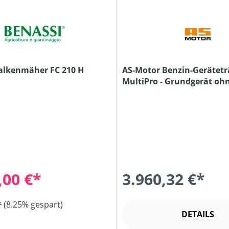
alkenmäher FC 210 H
AS-Motor Benzin-Gerätetr
MultiPro - Grundgerät oh
Anbauteile
,00 €*
3.960,32 €*
*
(8.25% gespart)
DETAILS