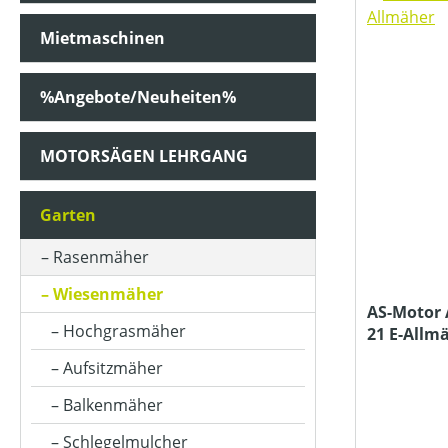
Mietmaschinen
ARBEITSBREITE (IN CM)
%Angebote/Neuheiten%
ARBEITSSTUFENANZAHL
MOTORSÄGEN LEHRGANG
AUSWURFART
Garten
Rasenmäher
BETRIEBSART
Wiesenmäher
AS-Motor
Hochgrasmäher
21 E-Allm
FAHRANTRIEBSART
Aufsitzmäher
Balkenmäher
FARBE (GERÄT)
Schlegelmulcher