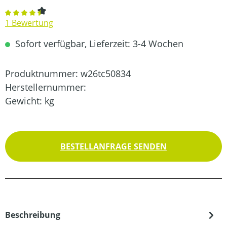
Durchschnittliche Bewertung von 4.5 von 5 Sternen
1 Bewertung
Sofort verfügbar, Lieferzeit: 3-4 Wochen
Produktnummer:
w26tc50834
Herstellernummer:
Gewicht:
kg
BESTELLANFRAGE SENDEN
Beschreibung