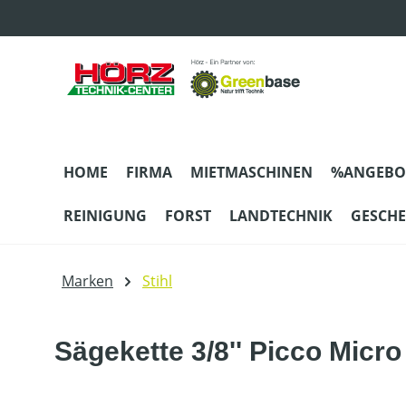
m Hauptinhalt springen
Zur Suche springen
Zur Hauptnavigation springen
HOME
FIRMA
MIETMASCHINEN
%ANGEBO
REINIGUNG
FORST
LANDTECHNIK
GESCH
Marken
Stihl
Sägekette 3/8'' Picco Micro