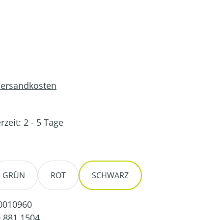
 Versandkosten
rzeit: 2 - 5 Tage
en
GRÜN
ROT
SCHWARZ
0010960
 881 1504