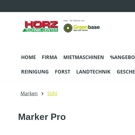
m Hauptinhalt springen
Zur Suche springen
Zur Hauptnavigation springen
HOME
FIRMA
MIETMASCHINEN
%ANGEBO
REINIGUNG
FORST
LANDTECHNIK
GESCH
Marken
Stihl
Marker Pro