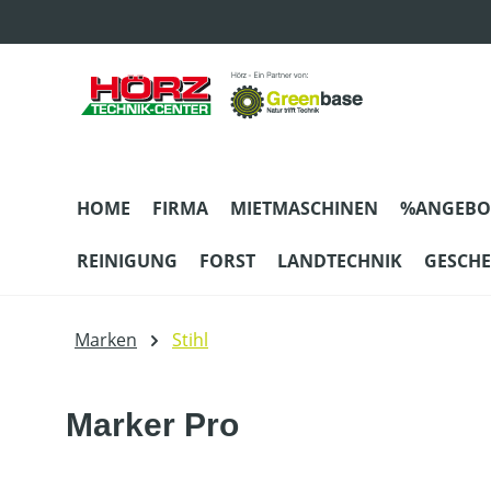
m Hauptinhalt springen
Zur Suche springen
Zur Hauptnavigation springen
HOME
FIRMA
MIETMASCHINEN
%ANGEBO
REINIGUNG
FORST
LANDTECHNIK
GESCH
Marken
Stihl
Marker Pro