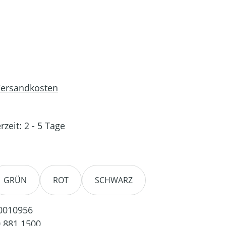
 Versandkosten
rzeit: 2 - 5 Tage
en
GRÜN
ROT
SCHWARZ
0010956
 881 1500