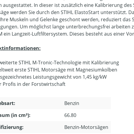
n ausgestattet. In dieser ist zusätzlich eine Kalibrierung d
äge werden Sie durch den STIHL ElastoStart unterstützt. Da
Ihre Muskeln und Gelenke geschont werden, reduziert das S
gungen. Um möglichst lange unterbrechungsfrei arbeiten z
M ein Langzeit-Luftfiltersystem. Dieses besteht aus einer V
ktinformationen:
weiterte STIHL M-Tronic-Technologie mit Kalibrierung
ltweit erste STIHL Motorsäge mit Magnesiumkolben
sgezeichnetes Leistungsgewicht von 1,45 kg/kW
r Profis in der Forstwirtschaft
ebsart:
Benzin
um (in cm³):
66.80
ifizierung:
Benzin-Motorsägen