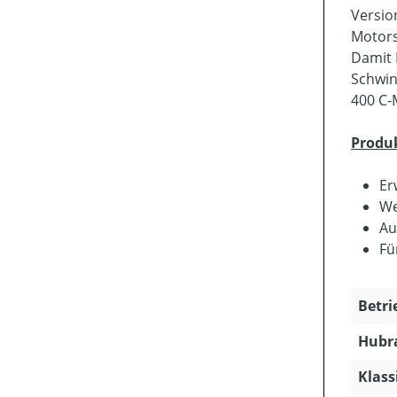
Versio
Motors
Damit 
Schwin
400 C-
Produ
Er
We
Au
Fü
Betri
Hubra
Klass