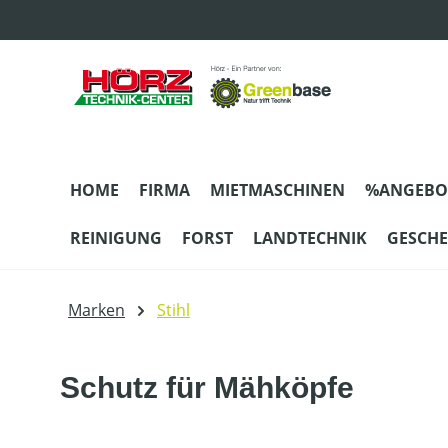
m Hauptinhalt springen
Zur Suche springen
Zur Hauptnavigation springen
HOME
FIRMA
MIETMASCHINEN
%ANGEBO
REINIGUNG
FORST
LANDTECHNIK
GESCH
Marken
Stihl
Schutz für Mähköpfe