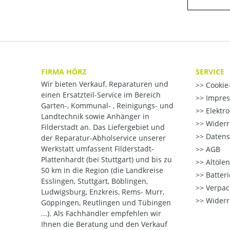
FIRMA HÖRZ
SERVICE
Wir bieten Verkauf, Reparaturen und
Cookie-
einen Ersatzteil-Service im Bereich
Impre
Garten-, Kommunal- , Reinigungs- und
Elektr
Landtechnik sowie Anhänger in
Widerr
Filderstadt an. Das Liefergebiet und
Datens
der Reparatur-Abholservice unserer
Werkstatt umfassent Filderstadt-
AGB
Plattenhardt (bei Stuttgart) und bis zu
Altöle
50 km in die Region (die Landkreise
Batter
Esslingen, Stuttgart, Böblingen,
Verpac
Ludwigsburg, Enzkreis, Rems- Murr,
Widerr
Göppingen, Reutlingen und Tübingen
...). Als Fachhändler empfehlen wir
Ihnen die Beratung und den Verkauf