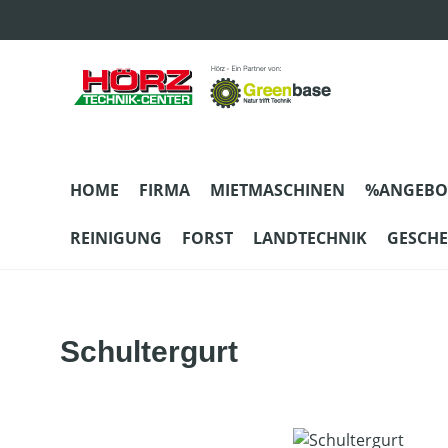
m Hauptinhalt springen
Zur Suche springen
Zur Hauptnavigation springen
HOME
FIRMA
MIETMASCHINEN
%ANGEBO
REINIGUNG
FORST
LANDTECHNIK
GESCH
Schultergurt
Bildergalerie überspringen