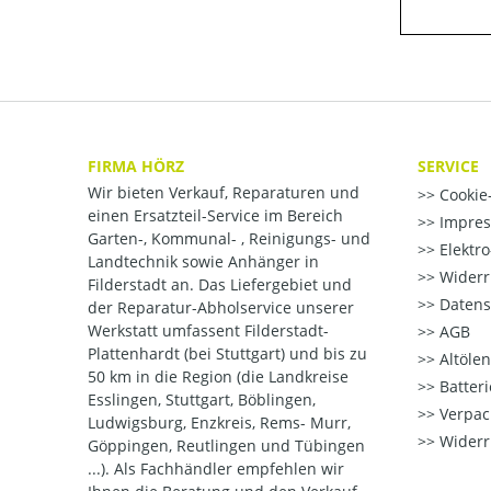
FIRMA HÖRZ
SERVICE
Wir bieten Verkauf, Reparaturen und
Cookie-
einen Ersatzteil-Service im Bereich
Impre
Garten-, Kommunal- , Reinigungs- und
Elektr
Landtechnik sowie Anhänger in
Widerr
Filderstadt an. Das Liefergebiet und
Datens
der Reparatur-Abholservice unserer
Werkstatt umfassent Filderstadt-
AGB
Plattenhardt (bei Stuttgart) und bis zu
Altöle
50 km in die Region (die Landkreise
Batter
Esslingen, Stuttgart, Böblingen,
Verpac
Ludwigsburg, Enzkreis, Rems- Murr,
Widerr
Göppingen, Reutlingen und Tübingen
...). Als Fachhändler empfehlen wir