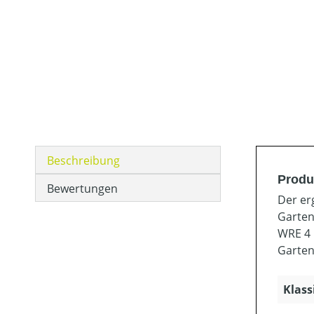
Beschreibung
Produ
Bewertungen
Der er
Garten
WRE 4 
Garten
Klass