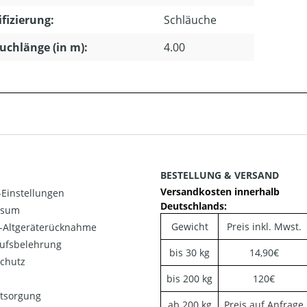
ifizierung:
Schläuche
uchlänge (in m):
4.00
BESTELLUNG & VERSAND
Versandkosten innerhalb
Einstellungen
Deutschlands:
ssum
Gewicht
Preis inkl. Mwst.
o-Altgeräterücknahme
ufsbelehrung
bis 30 kg
14,90€
chutz
bis 200 kg
120€
ntsorgung
ab 200 kg
Preis auf Anfrage