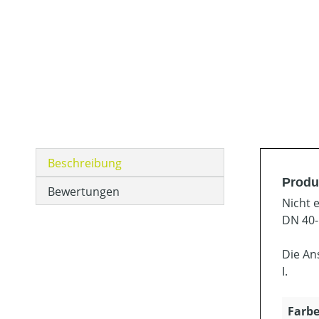
Beschreibung
Produ
Bewertungen
Nicht 
DN 40-
Die An
I.
Farbe