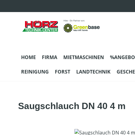
m Hauptinhalt springen
Zur Suche springen
Zur Hauptnavigation springen
HOME
FIRMA
MIETMASCHINEN
%ANGEBO
REINIGUNG
FORST
LANDTECHNIK
GESCH
Saugschlauch DN 40 4 m
Bildergalerie überspringen