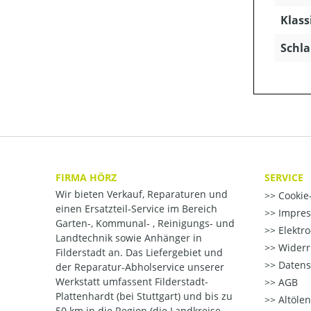
Klass
Schla
FIRMA HÖRZ
SERVICE
Wir bieten Verkauf, Reparaturen und
Cookie-
einen Ersatzteil-Service im Bereich
Impre
Garten-, Kommunal- , Reinigungs- und
Elektr
Landtechnik sowie Anhänger in
Widerr
Filderstadt an. Das Liefergebiet und
Datens
der Reparatur-Abholservice unserer
Werkstatt umfassent Filderstadt-
AGB
Plattenhardt (bei Stuttgart) und bis zu
Altöle
50 km in die Region (die Landkreise