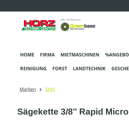
m Hauptinhalt springen
Zur Suche springen
Zur Hauptnavigation springen
HOME
FIRMA
MIETMASCHINEN
%ANGEBO
REINIGUNG
FORST
LANDTECHNIK
GESCH
Marken
Stihl
Sägekette 3/8'' Rapid Micr