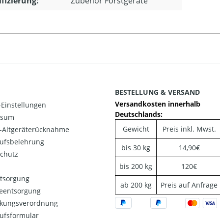
ifizierung:
Zubehör Forstgeräte
BESTELLUNG & VERSAND
Versandkosten innerhalb
Einstellungen
Deutschlands:
ssum
Gewicht
Preis inkl. Mwst.
o-Altgeräterücknahme
ufsbelehrung
bis 30 kg
14,90€
chutz
bis 200 kg
120€
ntsorgung
ab 200 kg
Preis auf Anfrage
ieentsorgung
kungsverordnung
ufsformular