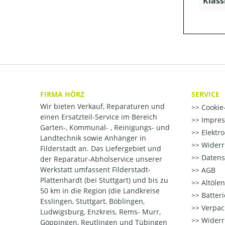
Klass
FIRMA HÖRZ
SERVICE
Wir bieten Verkauf, Reparaturen und
Cookie-
einen Ersatzteil-Service im Bereich
Impre
Garten-, Kommunal- , Reinigungs- und
Elektr
Landtechnik sowie Anhänger in
Widerr
Filderstadt an. Das Liefergebiet und
Datens
der Reparatur-Abholservice unserer
Werkstatt umfassent Filderstadt-
AGB
Plattenhardt (bei Stuttgart) und bis zu
Altöle
50 km in die Region (die Landkreise
Batter
Esslingen, Stuttgart, Böblingen,
Verpac
Ludwigsburg, Enzkreis, Rems- Murr,
Widerr
Göppingen, Reutlingen und Tübingen