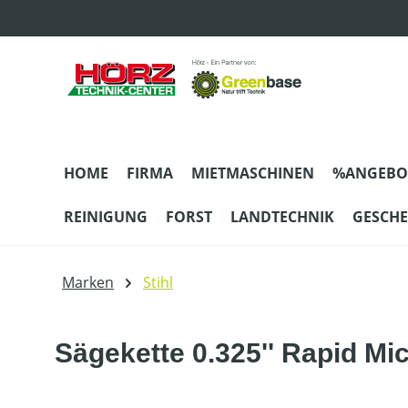
m Hauptinhalt springen
Zur Suche springen
Zur Hauptnavigation springen
HOME
FIRMA
MIETMASCHINEN
%ANGEBO
REINIGUNG
FORST
LANDTECHNIK
GESCH
Marken
Stihl
Sägekette 0.325'' Rapid Mi