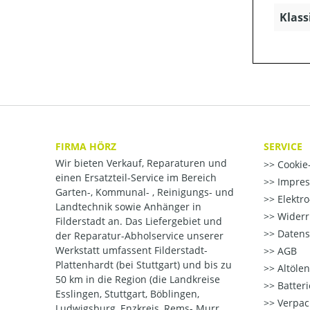
Klass
FIRMA HÖRZ
SERVICE
Wir bieten Verkauf, Reparaturen und
Cookie-
einen Ersatzteil-Service im Bereich
Impre
Garten-, Kommunal- , Reinigungs- und
Elektr
Landtechnik sowie Anhänger in
Widerr
Filderstadt an. Das Liefergebiet und
Datens
der Reparatur-Abholservice unserer
Werkstatt umfassent Filderstadt-
AGB
Plattenhardt (bei Stuttgart) und bis zu
Altöle
50 km in die Region (die Landkreise
Batter
Esslingen, Stuttgart, Böblingen,
Verpac
Ludwigsburg, Enzkreis, Rems- Murr,