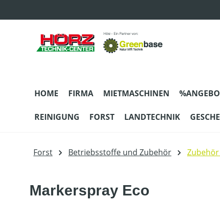
m Hauptinhalt springen
Zur Suche springen
Zur Hauptnavigation springen
HOME
FIRMA
MIETMASCHINEN
%ANGEBO
REINIGUNG
FORST
LANDTECHNIK
GESCH
Forst
Betriebsstoffe und Zubehör
Zubehör 
Markerspray Eco