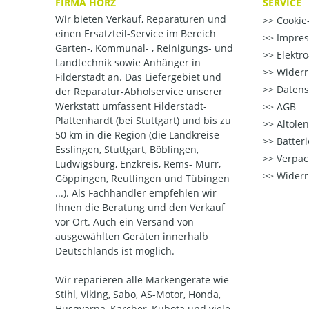
FIRMA HÖRZ
SERVICE
Wir bieten Verkauf, Reparaturen und
Cookie-
einen Ersatzteil-Service im Bereich
Impre
Garten-, Kommunal- , Reinigungs- und
Elektr
Landtechnik sowie Anhänger in
Widerr
Filderstadt an. Das Liefergebiet und
Datens
der Reparatur-Abholservice unserer
Werkstatt umfassent Filderstadt-
AGB
Plattenhardt (bei Stuttgart) und bis zu
Altöle
50 km in die Region (die Landkreise
Batter
Esslingen, Stuttgart, Böblingen,
Verpac
Ludwigsburg, Enzkreis, Rems- Murr,
Widerr
Göppingen, Reutlingen und Tübingen
...). Als Fachhändler empfehlen wir
Ihnen die Beratung und den Verkauf
vor Ort. Auch ein Versand von
ausgewählten Geräten innerhalb
Deutschlands ist möglich.
Wir reparieren alle Markengeräte wie
Stihl, Viking, Sabo, AS-Motor, Honda,
Husqvarna, Kärcher, Kubota und viele