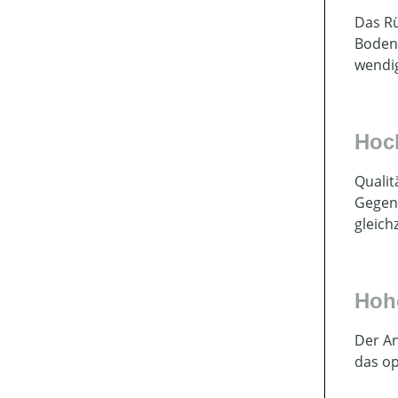
Das Rü
Bodenk
wendi
Hoc
Qualit
Gegens
gleich
Hoh
Der A
das op