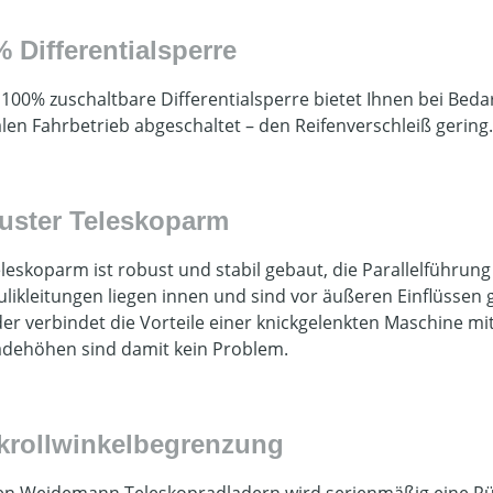
 Differentialsperre
 100% zuschaltbare Differentialsperre bietet Ihnen bei Bed
en Fahrbetrieb abgeschaltet – den Reifenverschleiß gering.
uster Teleskoparm
leskoparm ist robust und stabil gebaut, die Parallelführung 
likleitungen liegen innen und sind vor äußeren Einflüssen
er verbindet die Vorteile einer knickgelenkten Maschine m
adehöhen sind damit kein Problem.
krollwinkelbegrenzung
len Weidemann Teleskopradladern wird serienmäßig eine Rüc