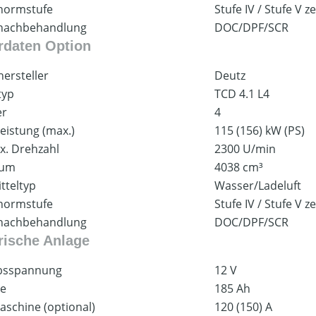
normstufe
Stufe IV / Stufe V ze
nachbehandlung
DOC/DPF/SCR
rdaten Option
ersteller
Deutz
typ
TCD 4.1 L4
er
4
eistung (max.)
115 (156) kW (PS)
x. Drehzahl
2300 U/min
aum
4038 cm³
tteltyp
Wasser/Ladeluft
normstufe
Stufe IV / Stufe V ze
nachbehandlung
DOC/DPF/SCR
trische Anlage
ebsspannung
12 V
ie
185 Ah
aschine (optional)
120 (150) A