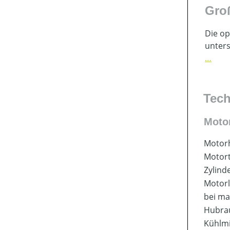
Gro
Die op
unters
…
Tech
Moto
Motorh
Motor
Zylind
Motorl
bei ma
Hubr
Kühlmi