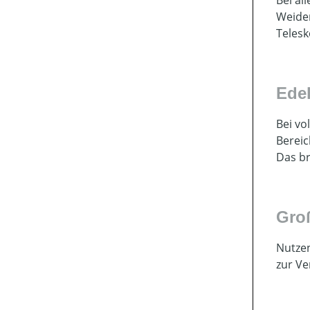
Weidem
Telesk
Ede
Bei vo
Bereic
Das br
Gro
Nutzen
zur Ve