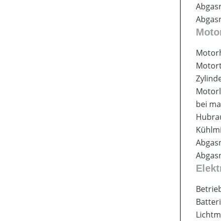
Abgas
Abgas
Moto
Motorh
Motor
Zylind
Motorl
bei ma
Hubr
Kühlmi
Abgas
Abgas
Elek
Betri
Batter
Lichtm