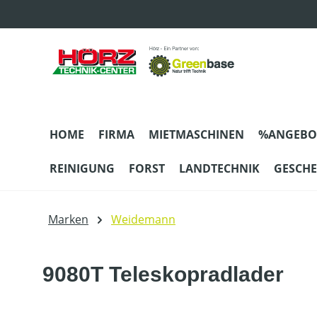
m Hauptinhalt springen
Zur Suche springen
Zur Hauptnavigation springen
HOME
FIRMA
MIETMASCHINEN
%ANGEBO
REINIGUNG
FORST
LANDTECHNIK
GESCH
Marken
Weidemann
9080T Teleskopradlader