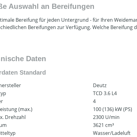
ße Auswahl an Bereifungen
timale Bereifung für jeden Untergrund - für Ihren Weidema
chiedlichen Bereifungen zur Verfügung. Welche Bereifung d
nische Daten
rdaten Standard
ersteller
Deutz
typ
TCD 3.6 L4
er
4
eistung (max.)
100 (136) kW (PS)
x. Drehzahl
2300 U/min
aum
3621 cm³
tteltyp
Wasser/Ladeluft