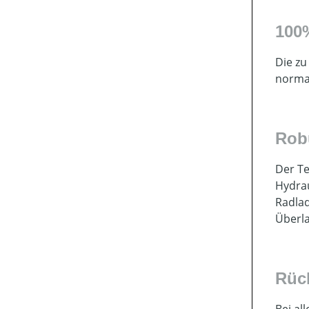
100%
Die zu
normal
Rob
Der Te
Hydrau
Radlad
Überl
Rüc
Bei al