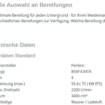
ße Auswahl an Bereifungen
timale Bereifung für jeden Untergrund - für Ihren Weidema
chiedlichen Bereifungen zur Verfügung. Welche Bereifung d
nische Daten
rdaten Standard
ersteller
Perkins
typ
854F-E34TA
er
4
eistung (max.)
55,4 ( 75 ) kW (PS)
x. Drehzahl
2200 U/min
aum
3400 cm³
tteltyp
Wasser / Ladeluft