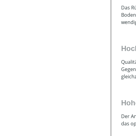
Das Rü
Bodenk
wendi
Hoc
Qualit
Gegens
gleich
Hoh
Der A
das op