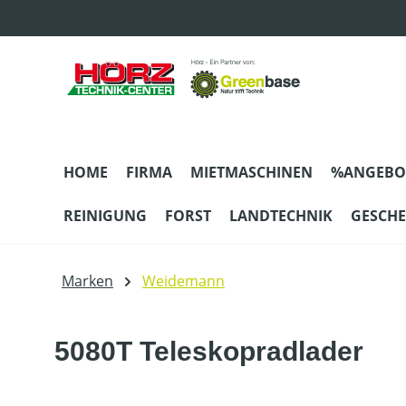
m Hauptinhalt springen
Zur Suche springen
Zur Hauptnavigation springen
HOME
FIRMA
MIETMASCHINEN
%ANGEBO
REINIGUNG
FORST
LANDTECHNIK
GESCH
Marken
Weidemann
5080T Teleskopradlader