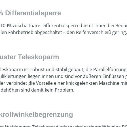
 Differentialsperre
 100% zuschaltbare Differentialsperre bietet Ihnen bei Bed
en Fahrbetrieb abgeschaltet – den Reifenverschleiß gering.
uster Teleskoparm
leskoparm ist robust und stabil gebaut, die Parallelführung 
likleitungen liegen innen und sind vor äußeren Einflüssen
er verbindet die Vorteile einer knickgelenkten Maschine m
adehöhen sind damit kein Problem.
krollwinkelbegrenzung
len Weidemann Teleskopradladern wird serienmäßig eine Rüc