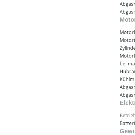
Abgas
Abgas
Moto
Motorh
Motor
Zylind
Motorl
bei ma
Hubr
Kühlmi
Abgas
Abgas
Elek
Betri
Batter
Gewi