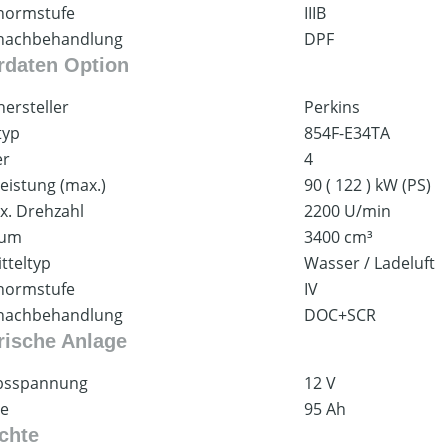
normstufe
IIIB
nachbehandlung
DPF
rdaten Option
ersteller
Perkins
typ
854F-E34TA
er
4
eistung (max.)
90 ( 122 ) kW (PS)
x. Drehzahl
2200 U/min
aum
3400 cm³
tteltyp
Wasser / Ladeluft
normstufe
IV
nachbehandlung
DOC+SCR
trische Anlage
ebsspannung
12 V
ie
95 Ah
chte