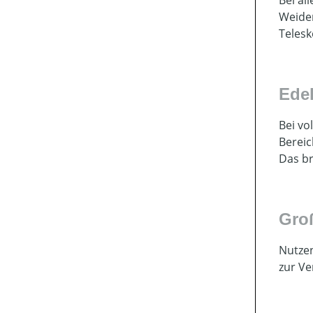
Weidem
Telesk
Ede
Bei vo
Bereic
Das br
Gro
Nutzen
zur Ve