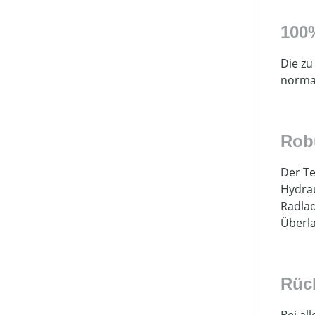
100%
Die zu
normal
Rob
Der Te
Hydrau
Radlad
Überl
Rüc
Bei al