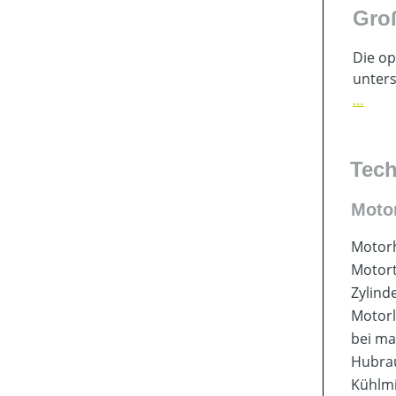
Gro
Die op
unters
…
Tech
Moto
Motorh
Motor
Zylind
Motorl
bei ma
Hubr
Kühlmi