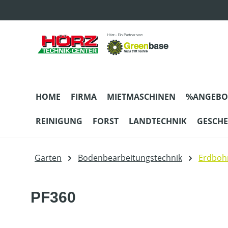
m Hauptinhalt springen
Zur Suche springen
Zur Hauptnavigation springen
HOME
FIRMA
MIETMASCHINEN
%ANGEBO
REINIGUNG
FORST
LANDTECHNIK
GESCH
Garten
Bodenbearbeitungstechnik
Erdboh
PF360