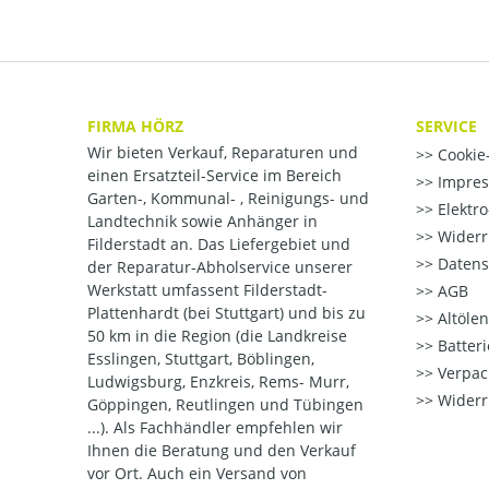
FIRMA HÖRZ
SERVICE
Wir bieten Verkauf, Reparaturen und
Cookie-
einen Ersatzteil-Service im Bereich
Impre
Garten-, Kommunal- , Reinigungs- und
Elektr
Landtechnik sowie Anhänger in
Widerr
Filderstadt an. Das Liefergebiet und
Datens
der Reparatur-Abholservice unserer
Werkstatt umfassent Filderstadt-
AGB
Plattenhardt (bei Stuttgart) und bis zu
Altöle
50 km in die Region (die Landkreise
Batter
Esslingen, Stuttgart, Böblingen,
Verpac
Ludwigsburg, Enzkreis, Rems- Murr,
Widerr
Göppingen, Reutlingen und Tübingen
...). Als Fachhändler empfehlen wir
Ihnen die Beratung und den Verkauf
vor Ort. Auch ein Versand von