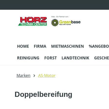
m Hauptinhalt springen
Zur Suche springen
Zur Hauptnavigation springen
HOME
FIRMA
MIETMASCHINEN
%ANGEBO
REINIGUNG
FORST
LANDTECHNIK
GESCH
Marken
AS-Motor
Doppelbereifung