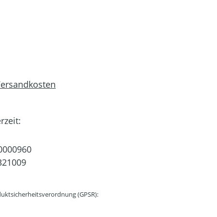
 Versandkosten
rzeit:
0000960
321009
uktsicherheitsverordnung (GPSR):