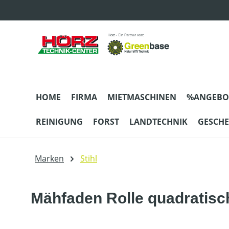
m Hauptinhalt springen
Zur Suche springen
Zur Hauptnavigation springen
HOME
FIRMA
MIETMASCHINEN
%ANGEBO
REINIGUNG
FORST
LANDTECHNIK
GESCH
Marken
Stihl
Mähfaden Rolle quadratisc