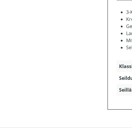
3-
Kr
Ge
La
Mi
Se
Klass
Seild
Seill