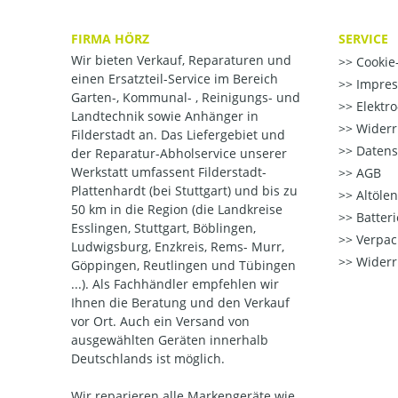
FIRMA HÖRZ
SERVICE
Wir bieten Verkauf, Reparaturen und
Cookie-
einen Ersatzteil-Service im Bereich
Impre
Garten-, Kommunal- , Reinigungs- und
Elektr
Landtechnik sowie Anhänger in
Widerr
Filderstadt an. Das Liefergebiet und
Datens
der Reparatur-Abholservice unserer
Werkstatt umfassent Filderstadt-
AGB
Plattenhardt (bei Stuttgart) und bis zu
Altöle
50 km in die Region (die Landkreise
Batter
Esslingen, Stuttgart, Böblingen,
Verpac
Ludwigsburg, Enzkreis, Rems- Murr,
Widerr
Göppingen, Reutlingen und Tübingen
...). Als Fachhändler empfehlen wir
Ihnen die Beratung und den Verkauf
vor Ort. Auch ein Versand von
ausgewählten Geräten innerhalb
Deutschlands ist möglich.
Wir reparieren alle Markengeräte wie