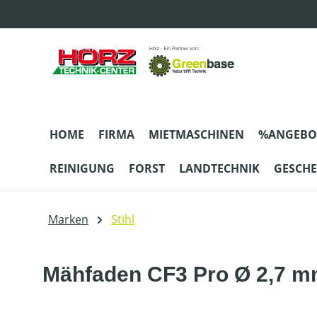
m Hauptinhalt springen
Zur Suche springen
Zur Hauptnavigation springen
HOME
FIRMA
MIETMASCHINEN
%ANGEBO
REINIGUNG
FORST
LANDTECHNIK
GESCH
Marken
Stihl
Mähfaden CF3 Pro Ø 2,7 m