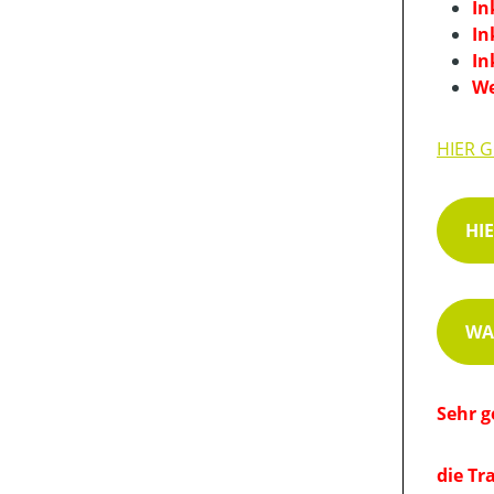
In
In
In
We
HIER 
HI
WA
Sehr g
die Tr