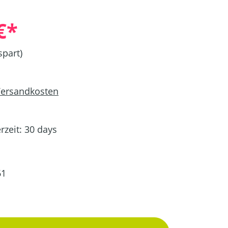
€*
spart)
 Versandkosten
rzeit: 30 days
61