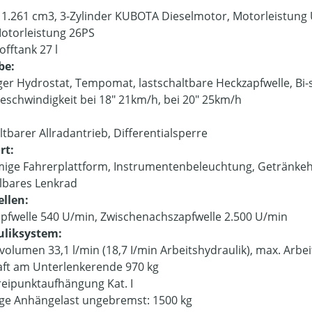
 1.261 cm3, 3-Zylinder KUBOTA Dieselmotor, Motorleistung 
otorleistung 26PS
offtank 27 l
be:
iger Hydrostat, Tempomat, lastschaltbare Heckzapfwelle, Bi
eschwindigkeit bei 18" 21km/h, bei 20" 25km/h
:
ltbarer Allradantrieb, Differentialsperre
rt:
ige Fahrerplattform, Instrumentenbeleuchtung, Getränkeh
llbares Lenkrad
llen:
pfwelle 540 U/min, Zwischenachszapfwelle 2.500 U/min
uliksystem:
volumen 33,1 l/min (18,7 I/min Arbeitshydraulik), max. Arbei
ft am Unterlenkerende 970 kg
eipunktaufhängung Kat. I
ige Anhängelast ungebremst: 1500 kg