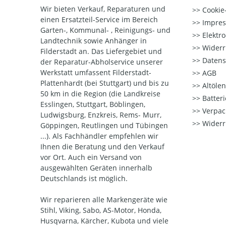
Wir bieten Verkauf, Reparaturen und
Cookie-
einen Ersatzteil-Service im Bereich
Impre
Garten-, Kommunal- , Reinigungs- und
Elektr
Landtechnik sowie Anhänger in
Widerr
Filderstadt an. Das Liefergebiet und
Datens
der Reparatur-Abholservice unserer
Werkstatt umfassent Filderstadt-
AGB
Plattenhardt (bei Stuttgart) und bis zu
Altöle
50 km in die Region (die Landkreise
Batter
Esslingen, Stuttgart, Böblingen,
Verpac
Ludwigsburg, Enzkreis, Rems- Murr,
Widerr
Göppingen, Reutlingen und Tübingen
...). Als Fachhändler empfehlen wir
Ihnen die Beratung und den Verkauf
vor Ort. Auch ein Versand von
ausgewählten Geräten innerhalb
Deutschlands ist möglich.
Wir reparieren alle Markengeräte wie
Stihl, Viking, Sabo, AS-Motor, Honda,
Husqvarna, Kärcher, Kubota und viele