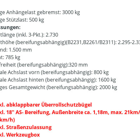
ige Anhängelast gebremst: 3000 kg
ge Stützlast: 500 kg
sungen:
änge (inkl. 3-Pkt.): 2.730
höhe (bereifungsabhängig)(B2231,B2261/B2311): 2.295-2.
nd: 1.500 mm
t: 785 kg
reiheit (bereifungsabhängig):320 mm
le Achslast vorn (bereifungsabhängig): 800 kg
le Achslast hinten (bereifungsabhängig): 1600 kg
iges Gesamtgewicht (bereifungsabhängig): 2000 kg
kl. abklappbarer Überrollschutzbügel
kl. 18" AS- Bereifung, Außenbreite ca. 1,18m, max. 21km/
km/h)
kl. Straßenzulassung
kl. Werkzeugbox