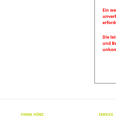
Ein we
unverb
erforde
Die le
und Be
unkomp
FIRMA HÖRZ
SERVICE