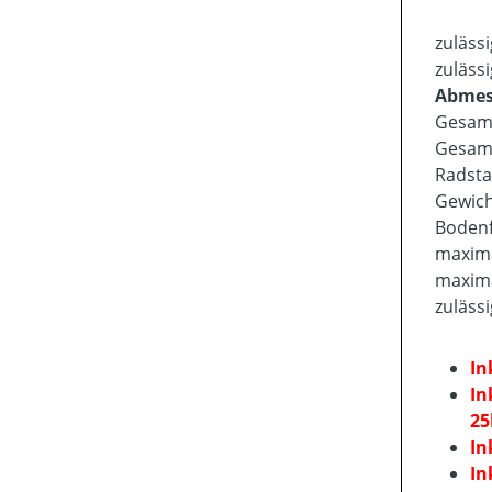
zuläss
zulässi
Abmes
Gesamtl
Gesamt
Radsta
Gewich
Bodenf
maxima
maxima
zuläss
In
In
25
In
In