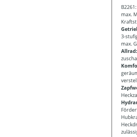
B2261:
max. M
Kraftst
Getrie
3-stuf
max. G
Allrad
zuscha
Komfo
geräum
verste
Zapfwe
Heckza
Hydra
Förder
Hubkra
Heckdr
zuläss