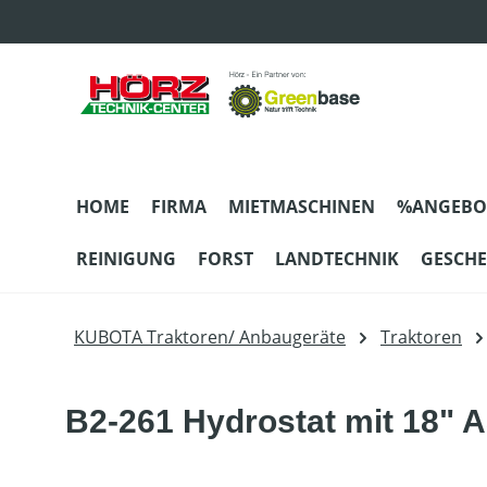
m Hauptinhalt springen
Zur Suche springen
Zur Hauptnavigation springen
HOME
FIRMA
MIETMASCHINEN
%ANGEBO
REINIGUNG
FORST
LANDTECHNIK
GESCH
KUBOTA Traktoren/ Anbaugeräte
Traktoren
B2-261 Hydrostat mit 18" A