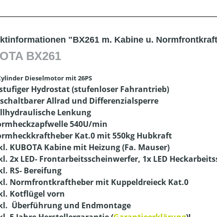
ktinformationen "BX261 m. Kabine u. Normfrontkraf
OTA BX261
Zylinder Dieselmotor mit 26PS
 stufiger Hydrostat (stufenloser Fahrantrieb)
schaltbarer Allrad und Differenzialsperre
llhydraulische Lenkung
rmheckzapfwelle 540U/min
rmheckkraftheber Kat.0 mit 550kg Hubkraft
kl. KUBOTA Kabine mit Heizung (Fa. Mauser)
kl. 2x LED- Frontarbeitsscheinwerfer, 1x LED Heckarbei
kl. RS- Bereifung
kl. Normfrontkraftheber mit Kuppeldreieck Kat.0
kl. Kotflügel vorn
kl. Überführung und Endmontage