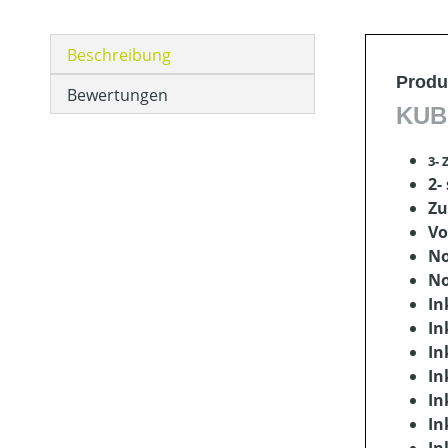
Beschreibung
Produ
Bewertungen
KUB
3- 
2-
Zu
Vo
No
No
In
In
In
In
In
In