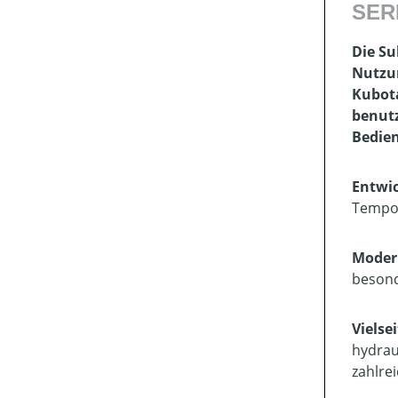
SER
Die Su
Nutzun
Kubota
benutz
Bedien
Entwic
Tempom
Moder
besond
Vielse
hydraul
zahlre