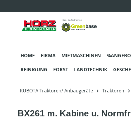
m Hauptinhalt springen
Zur Suche springen
Zur Hauptnavigation springen
HOME
FIRMA
MIETMASCHINEN
%ANGEBO
REINIGUNG
FORST
LANDTECHNIK
GESCH
KUBOTA Traktoren/ Anbaugeräte
Traktoren
BX261 m. Kabine u. Normfr