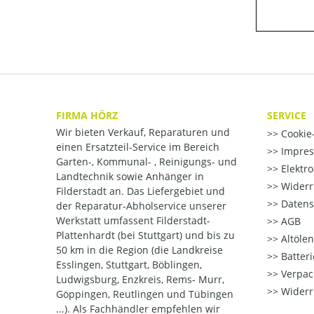
FIRMA HÖRZ
SERVICE
Wir bieten Verkauf, Reparaturen und
Cookie-
einen Ersatzteil-Service im Bereich
Impre
Garten-, Kommunal- , Reinigungs- und
Elektr
Landtechnik sowie Anhänger in
Widerr
Filderstadt an. Das Liefergebiet und
Datens
der Reparatur-Abholservice unserer
Werkstatt umfassent Filderstadt-
AGB
Plattenhardt (bei Stuttgart) und bis zu
Altöle
50 km in die Region (die Landkreise
Batter
Esslingen, Stuttgart, Böblingen,
Verpac
Ludwigsburg, Enzkreis, Rems- Murr,
Widerr
Göppingen, Reutlingen und Tübingen
...). Als Fachhändler empfehlen wir