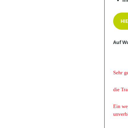
In
HI
Auf Wu
Sehr g
die Tr
Ein wes
unverb