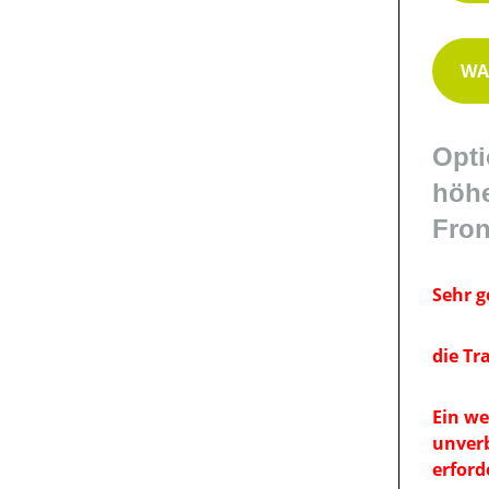
WA
Opti
höhe
Fron
Sehr g
die Tr
Ein we
unverb
erforde