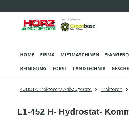
m Hauptinhalt springen
Zur Suche springen
Zur Hauptnavigation springen
HOME
FIRMA
MIETMASCHINEN
%ANGEBO
REINIGUNG
FORST
LANDTECHNIK
GESCH
KUBOTA Traktoren/ Anbaugeräte
Traktoren
L1-452 H- Hydrostat- Komm