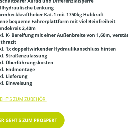
schaltbarer Allrad und Differenzialsperre
llhydraulische Lenkung
rmheckkraftheber Kat.1 mit 1750kg Hubkraft
ene bequeme Fahrerplattform mit viel Beinfreiheit
ndekreis 2,40m
kl. K- Bereifung mit einer Außenbreite von 1,60m, verstä
thrazit
kl. 1x doppeltwirkender Hydraulikanschluss hinten
kl. Straßenzulassung
kl. Überführungskosten
kl. Endmontage
kl. Lieferung
kl. Einweisung
GEHT'S ZUM ZUBEHÖR!
ER GEHT'S ZUM PROSPEKT