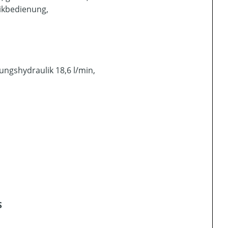
likbedienung,
ungshydraulik 18,6 l/min,
S