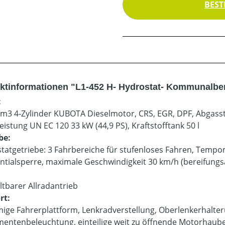
BEST
ktinformationen "L1-452 H- Hydrostat- Kommunalber
:
cm3 4-Zylinder KUBOTA Dieselmotor, CRS, EGR, DPF, Abgasst
eistung UN EC 120 33 kW (44,9 PS), Kraftstofftank 50 l
be:
tatgetriebe: 3 Fahrbereiche für stufenloses Fahren, Temp
entialsperre, maximale Geschwindigkeit 30 km/h (bereifung
:
ltbarer Allradantrieb
rt:
ige Fahrerplattform, Lenkradverstellung, Oberlenkerhalter
mentenbeleuchtung, einteilige weit zu öffnende Motorhaube,