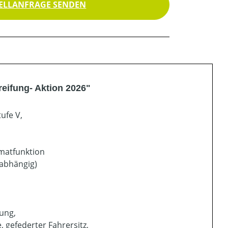
ELLANFRAGE SENDEN
eifung- Aktion 2026"
ufe V,
omatfunktion
sabhängig)
ung,
 gefederter Fahrersitz,