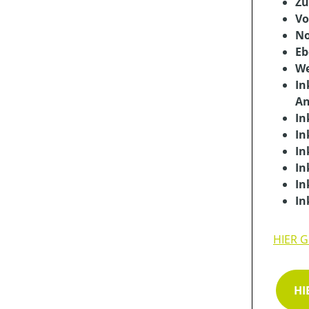
Zu
Vo
No
Eb
We
In
An
In
In
In
In
In
In
HIER 
HI