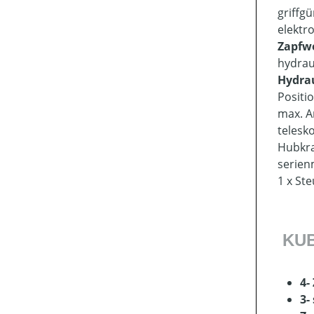
griffg
elektr
Zapfwe
hydrau
Hydra
Positi
max. A
telesk
Hubkra
serien
1 x St
KUB
4-
3-