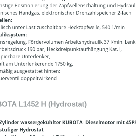
ünstige Positionierung der Zapfwellenschaltung und Hydrau
onisches Handgas, elektronischer Drehzahlspeicher 2-fach
llen:
lisch unter Last zuschaltbare Heckzapfwelle, 540 1/min
uliksystem:
onsregelung, Fördervolumen Arbeitshydraulik 37 l/min, Lenk
rbeitsdruck 190 bar, Heckdreipunktaufhängung Kat. I,
opierbare Unterlenker,
ft am Unterlenkerende 1750 kg,
mäßig ausgestattet hinten:
euerventil doppeltwirkend
OTA L1452 H (Hydrostat)
 Zylinder wassergekühlter KUBOTA- Dieselmotor mit 45P
 stufiger Hydrostat