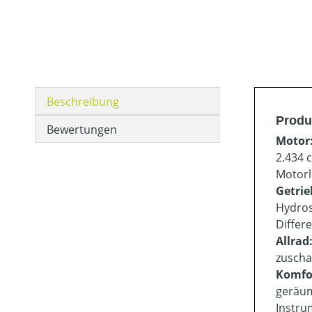
Beschreibung
Produ
Bewertungen
Motor
2.434 
Motorl
Getrie
Hydros
Differ
Allrad
zuscha
Komfo
geräum
Instru