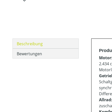
Beschreibung
Produ
Bewertungen
Motor
2.434 
Motorl
Getrie
Schalt
synchr
Differ
Allrad
zuscha
Komfo