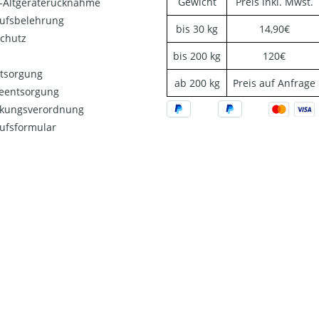
Gewicht
Preis inkl. Mwst.
o-Altgeräterücknahme
ufsbelehrung
bis 30 kg
14,90€
chutz
bis 200 kg
120€
ntsorgung
ab 200 kg
Preis auf Anfrage
ieentsorgung
kungsverordnung
ufsformular