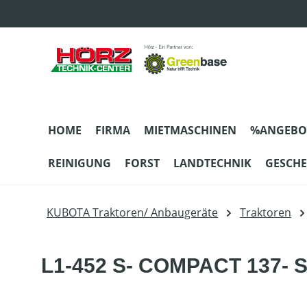
m Hauptinhalt springen
Zur Suche springen
Zur Hauptnavigation springen
HOME
FIRMA
MIETMASCHINEN
%ANGEBO
REINIGUNG
FORST
LANDTECHNIK
GESCH
KUBOTA Traktoren/ Anbaugeräte
Traktoren
L1-452 S- COMPACT 137- S