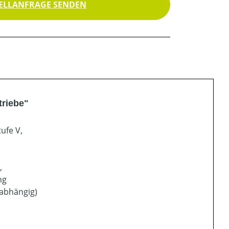
ELLANFRAGE SENDEN
triebe"
ufe V,
,
ng
sabhängig)