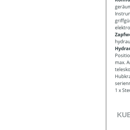
geräum
Instru
griffg
elektr
Zapfwe
hydrau
Hydra
Positi
max. A
telesk
Hubkra
serien
1 x St
KUBO