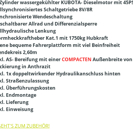
 Zylinder wassergekühlter KUBOTA- Dieselmotor mit 45P
llsynchronisiertes Schaltgetriebe 8V/8R
nchronisierte Wendeschaltung
schaltbarer Allrad und Differenzialsperre
llhydraulische Lenkung
rmheckkraftheber Kat.1 mit 1750kg Hubkraft
ene bequeme Fahrerplattform mit viel Beinfreiheit
ndekreis 2,60m
kl. AS- Bereifung mit einer
COMPACTEN
Außenbreite vo
ckierung in Anthrazit
kl. 1x doppeltwirkender Hydraulikanschluss hinten
kl. Straßenzulassung
kl. Überführungskosten
kl. Endmontage
kl. Lieferung
kl. Einweisung
GEHT'S ZUM ZUBEHÖR!