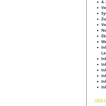
4-
Vo
Sy
Zu
Vo
No
Eb
We
In
La
In
In
In
In
In
In
HIER 