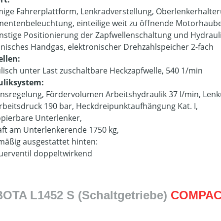
ige Fahrerplattform, Lenkradverstellung, Oberlenkerhalter
mentenbeleuchtung, einteilige weit zu öffnende Motorhaube,
ünstige Positionierung der Zapfwellenschaltung und Hydrau
onisches Handgas, elektronischer Drehzahlspeicher 2-fach
llen:
lisch unter Last zuschaltbare Heckzapfwelle, 540 1/min
uliksystem:
onsregelung, Fördervolumen Arbeitshydraulik 37 l/min, Lenk
rbeitsdruck 190 bar, Heckdreipunktaufhängung Kat. I,
opierbare Unterlenker,
ft am Unterlenkerende 1750 kg,
mäßig ausgestattet hinten:
euerventil doppeltwirkend
TA L1452 S (Schaltgetriebe)
COMPAC