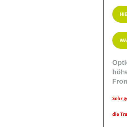
HI
WA
Opti
höhe
Fron
Sehr g
die Tr