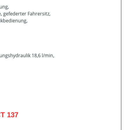
ung,
 gefederter Fahrersitz,
likbedienung,
ungshydraulik 18,6 l/min,
T 137