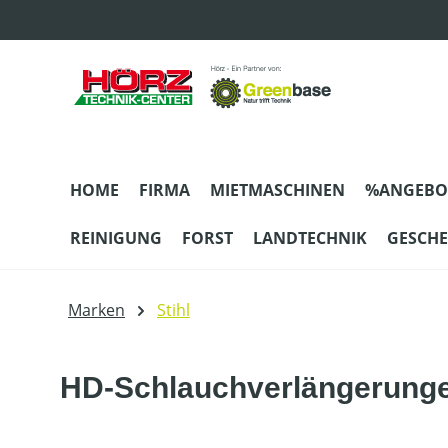
m Hauptinhalt springen
Zur Suche springen
Zur Hauptnavigation springen
HOME
FIRMA
MIETMASCHINEN
%ANGEBO
REINIGUNG
FORST
LANDTECHNIK
GESCH
Marken
Stihl
HD-Schlauchverlängerungen