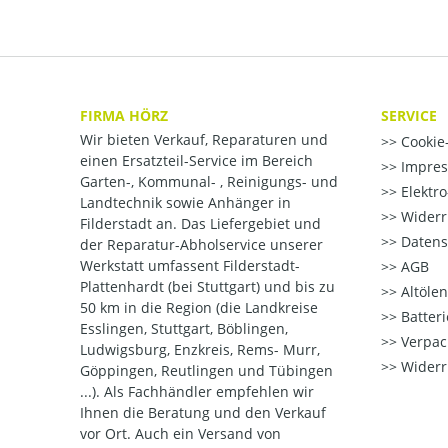
FIRMA HÖRZ
SERVICE
Wir bieten Verkauf, Reparaturen und
Cookie-
einen Ersatzteil-Service im Bereich
Impre
Garten-, Kommunal- , Reinigungs- und
Elektr
Landtechnik sowie Anhänger in
Widerr
Filderstadt an. Das Liefergebiet und
Datens
der Reparatur-Abholservice unserer
Werkstatt umfassent Filderstadt-
AGB
Plattenhardt (bei Stuttgart) und bis zu
Altöle
50 km in die Region (die Landkreise
Batter
Esslingen, Stuttgart, Böblingen,
Verpac
Ludwigsburg, Enzkreis, Rems- Murr,
Widerr
Göppingen, Reutlingen und Tübingen
...). Als Fachhändler empfehlen wir
Ihnen die Beratung und den Verkauf
vor Ort. Auch ein Versand von