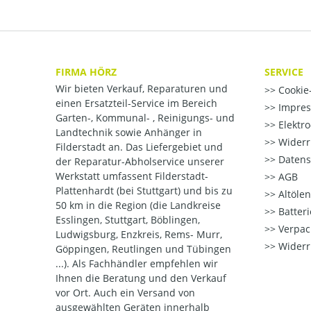
FIRMA HÖRZ
SERVICE
Wir bieten Verkauf, Reparaturen und
Cookie-
einen Ersatzteil-Service im Bereich
Impre
Garten-, Kommunal- , Reinigungs- und
Elektr
Landtechnik sowie Anhänger in
Widerr
Filderstadt an. Das Liefergebiet und
Datens
der Reparatur-Abholservice unserer
Werkstatt umfassent Filderstadt-
AGB
Plattenhardt (bei Stuttgart) und bis zu
Altöle
50 km in die Region (die Landkreise
Batter
Esslingen, Stuttgart, Böblingen,
Verpac
Ludwigsburg, Enzkreis, Rems- Murr,
Widerr
Göppingen, Reutlingen und Tübingen
...). Als Fachhändler empfehlen wir
Ihnen die Beratung und den Verkauf
vor Ort. Auch ein Versand von
ausgewählten Geräten innerhalb