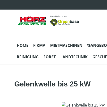
m Hauptinhalt springen
Zur Suche springen
Zur Hauptnavigation springen
HOME
FIRMA
MIETMASCHINEN
%ANGEBO
REINIGUNG
FORST
LANDTECHNIK
GESCH
Gelenkwelle bis 25 kW
Bildergalerie überspringen