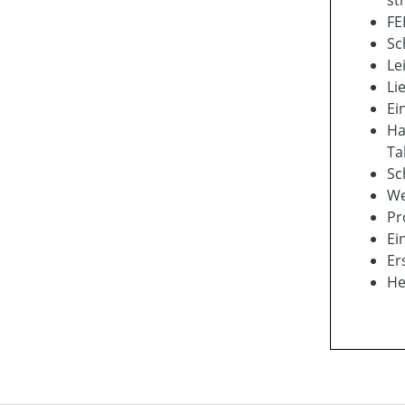
st
FE
Sc
Le
Li
Ei
Ha
Ta
Sc
We
Pr
Ei
Er
He