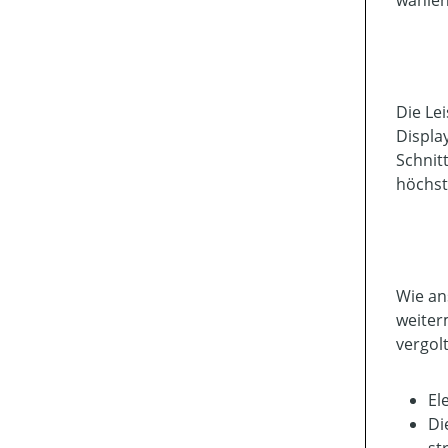
wählen
Die Le
Displa
Schnit
höchst
Wie an
weiter
vergol
El
Di