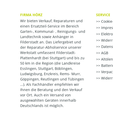
FIRMA HÖRZ
SERVICE
Wir bieten Verkauf, Reparaturen und
Cookie-
einen Ersatzteil-Service im Bereich
Impre
Garten-, Kommunal- , Reinigungs- und
Elektr
Landtechnik sowie Anhänger in
Widerr
Filderstadt an. Das Liefergebiet und
Datens
der Reparatur-Abholservice unserer
Werkstatt umfassent Filderstadt-
AGB
Plattenhardt (bei Stuttgart) und bis zu
Altöle
50 km in die Region (die Landkreise
Batter
Esslingen, Stuttgart, Böblingen,
Verpac
Ludwigsburg, Enzkreis, Rems- Murr,
Widerr
Göppingen, Reutlingen und Tübingen
...). Als Fachhändler empfehlen wir
Ihnen die Beratung und den Verkauf
vor Ort. Auch ein Versand von
ausgewählten Geräten innerhalb
Deutschlands ist möglich.