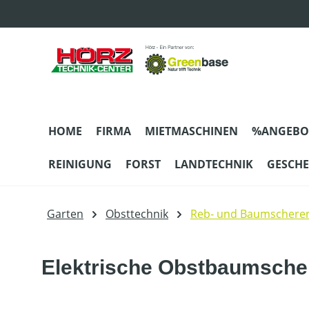
m Hauptinhalt springen
Zur Suche springen
Zur Hauptnavigation springen
HOME
FIRMA
MIETMASCHINEN
%ANGEBO
REINIGUNG
FORST
LANDTECHNIK
GESCH
Garten
Obsttechnik
Reb- und Baumschere
Elektrische Obstbaumsche