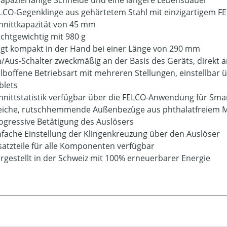
rapazierfähige Schneide und eine längere Lebensdauer
LCO-Gegenklinge aus gehärtetem Stahl mit einzigartigem F
hnittkapazität von 45 mm
ichtgewichtig mit 980 g
egt kompakt in der Hand bei einer Länge von 290 mm
n/Aus-Schalter zweckmäßig an der Basis des Geräts, direkt 
lboffene Betriebsart mit mehreren Stellungen, einstellba
blets
hnittstatistik verfügbar über die FELCO-Anwendung für Sm
iche, rutschhemmende Außenbezüge aus phthalatfreiem M
ogressive Betätigung des Auslösers
nfache Einstellung der Klingenkreuzung über den Auslöser
satzteile für alle Komponenten verfügbar
rgestellt in der Schweiz mit 100% erneuerbarer Energie