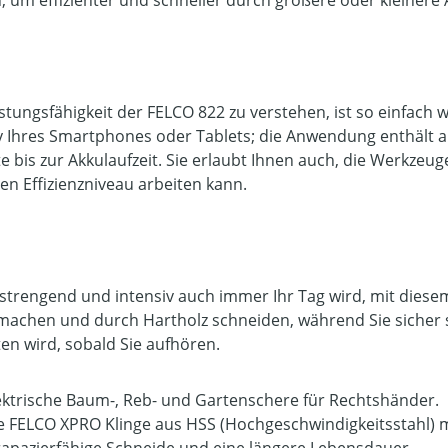
, um effizienter und schneller durch größere oder kleinere
istungsfähigkeit der FELCO 822 zu verstehen, ist so einfa
y Ihres Smartphones oder Tablets; die Anwendung enthält a
te bis zur Akkulaufzeit. Sie erlaubt Ihnen auch, die Werkzeu
en Effizienzniveau arbeiten kann.
strengend und intensiv auch immer Ihr Tag wird, mit diese
machen und durch Hartholz schneiden, während Sie sicher 
ten wird, sobald Sie aufhören.
ektrische Baum-, Reb- und Gartenschere für Rechtshänder.
e FELCO XPRO Klinge aus HSS (Hochgeschwindigkeitsstahl) mi