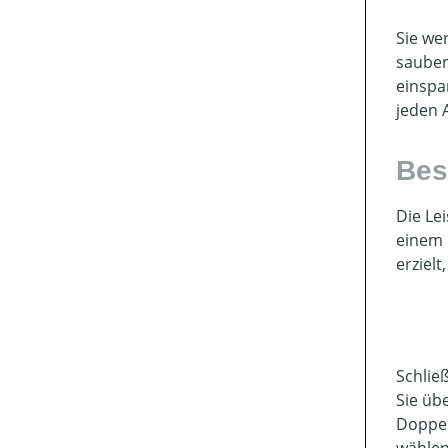
Sie we
sauber
einspa
jeden 
Bes
Die Le
einem 
erziel
Schlie
Sie üb
Doppel