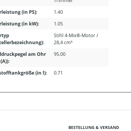
Trimmer
leistung (in PS):
1.40
leistung (in kW):
1.05
rtyp
Stihl 4-Mix®-Motor /
tellerbezeichnung):
28,4 cm³
ldruckpegel am Ohr
95.00
(A)):
stofftankgröße (in l):
0.71
BESTELLUNG & VERSAND