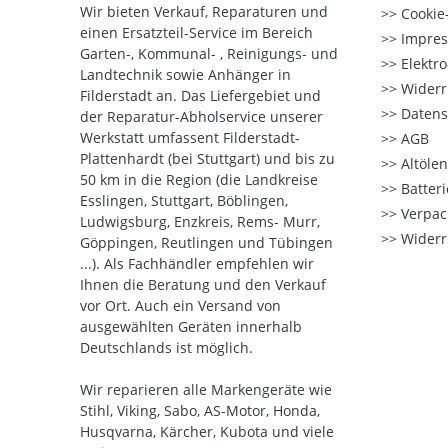
Wir bieten Verkauf, Reparaturen und
Cookie-
einen Ersatzteil-Service im Bereich
Impre
Garten-, Kommunal- , Reinigungs- und
Elektr
Landtechnik sowie Anhänger in
Widerr
Filderstadt an. Das Liefergebiet und
Datens
der Reparatur-Abholservice unserer
Werkstatt umfassent Filderstadt-
AGB
Plattenhardt (bei Stuttgart) und bis zu
Altöle
50 km in die Region (die Landkreise
Batter
Esslingen, Stuttgart, Böblingen,
Verpac
Ludwigsburg, Enzkreis, Rems- Murr,
Widerr
Göppingen, Reutlingen und Tübingen
...). Als Fachhändler empfehlen wir
Ihnen die Beratung und den Verkauf
vor Ort. Auch ein Versand von
ausgewählten Geräten innerhalb
Deutschlands ist möglich.
Wir reparieren alle Markengeräte wie
Stihl, Viking, Sabo, AS-Motor, Honda,
Husqvarna, Kärcher, Kubota und viele