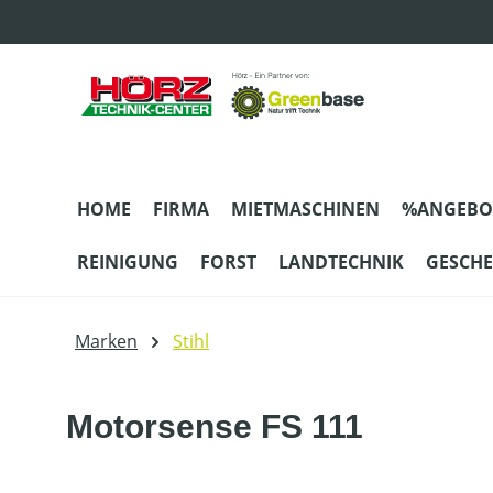
m Hauptinhalt springen
Zur Suche springen
Zur Hauptnavigation springen
HOME
FIRMA
MIETMASCHINEN
%ANGEBO
REINIGUNG
FORST
LANDTECHNIK
GESCH
Marken
Stihl
Motorsense FS 111