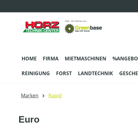
m Hauptinhalt springen
Zur Suche springen
Zur Hauptnavigation springen
HOME
FIRMA
MIETMASCHINEN
%ANGEBO
REINIGUNG
FORST
LANDTECHNIK
GESCH
Marken
Rapid
Euro