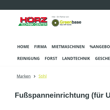
m Hauptinhalt springen
Zur Suche springen
Zur Hauptnavigation springen
HOME
FIRMA
MIETMASCHINEN
%ANGEBO
REINIGUNG
FORST
LANDTECHNIK
GESCH
Marken
Stihl
Fußspanneinrichtung (für 