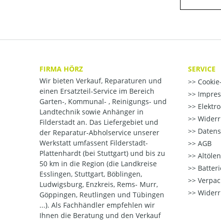
FIRMA HÖRZ
SERVICE
Wir bieten Verkauf, Reparaturen und
Cookie-
einen Ersatzteil-Service im Bereich
Impre
Garten-, Kommunal- , Reinigungs- und
Elektr
Landtechnik sowie Anhänger in
Widerr
Filderstadt an. Das Liefergebiet und
Datens
der Reparatur-Abholservice unserer
Werkstatt umfassent Filderstadt-
AGB
Plattenhardt (bei Stuttgart) und bis zu
Altöle
50 km in die Region (die Landkreise
Batter
Esslingen, Stuttgart, Böblingen,
Verpac
Ludwigsburg, Enzkreis, Rems- Murr,
Widerr
Göppingen, Reutlingen und Tübingen
...). Als Fachhändler empfehlen wir
Ihnen die Beratung und den Verkauf