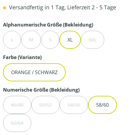
Versandfertig in 1 Tag, Lieferzeit 2 - 5 Tage
auswählen
Alphanumerische Größe (Bekleidung)
L
M
S
XL
XXL
(DIESE OPTION IST ZURZEIT NICHT VERFÜGBAR.)
(DIESE OPTION IST ZURZEIT NICHT VERFÜGBAR.)
(DIESE OPTION IST ZURZEIT NICHT VERFÜG
(DIESE OPTION IST Z
auswählen
Farbe (Variante)
ORANGE / SCHWARZ
auswählen
Numerische Größe (Bekleidung)
46/48
50/52
54/56
58/60
(DIESE OPTION IST ZURZEIT NICHT VERFÜGBAR.)
(DIESE OPTION IST ZURZEIT NICHT VERFÜGBA
(DIESE OPTION IST ZURZEIT N
62/64
(DIESE OPTION IST ZURZEIT NICHT VERFÜGBAR.)