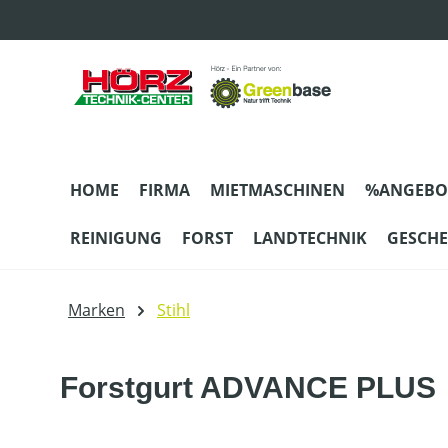
m Hauptinhalt springen
Zur Suche springen
Zur Hauptnavigation springen
HOME
FIRMA
MIETMASCHINEN
%ANGEBO
REINIGUNG
FORST
LANDTECHNIK
GESCH
Marken
Stihl
Forstgurt ADVANCE PLUS