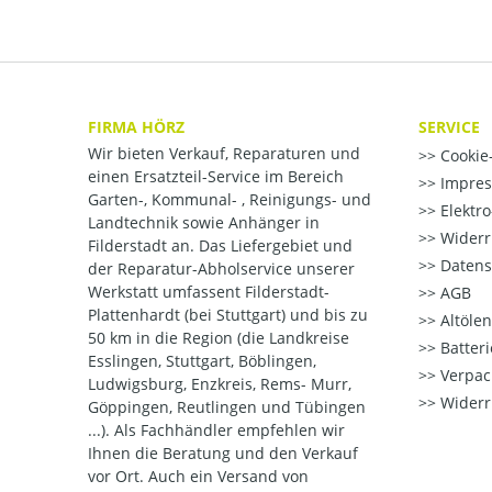
FIRMA HÖRZ
SERVICE
Wir bieten Verkauf, Reparaturen und
Cookie-
einen Ersatzteil-Service im Bereich
Impre
Garten-, Kommunal- , Reinigungs- und
Elektr
Landtechnik sowie Anhänger in
Widerr
Filderstadt an. Das Liefergebiet und
Datens
der Reparatur-Abholservice unserer
Werkstatt umfassent Filderstadt-
AGB
Plattenhardt (bei Stuttgart) und bis zu
Altöle
50 km in die Region (die Landkreise
Batter
Esslingen, Stuttgart, Böblingen,
Verpac
Ludwigsburg, Enzkreis, Rems- Murr,
Widerr
Göppingen, Reutlingen und Tübingen
...). Als Fachhändler empfehlen wir
Ihnen die Beratung und den Verkauf
vor Ort. Auch ein Versand von