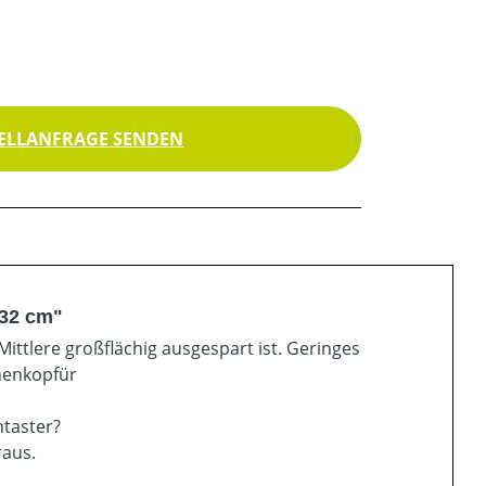
ELLANFRAGE SENDEN
 32 cm"
Mittlere großflächig ausgespart ist. Geringes
enenkopfür
ntaster?
raus.