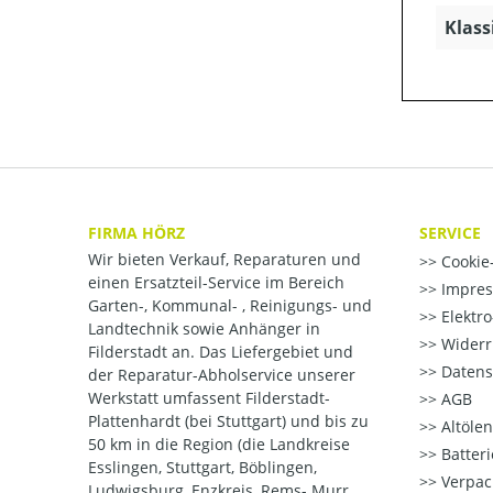
Klass
FIRMA HÖRZ
SERVICE
Wir bieten Verkauf, Reparaturen und
Cookie-
einen Ersatzteil-Service im Bereich
Impre
Garten-, Kommunal- , Reinigungs- und
Elektr
Landtechnik sowie Anhänger in
Widerr
Filderstadt an. Das Liefergebiet und
Datens
der Reparatur-Abholservice unserer
Werkstatt umfassent Filderstadt-
AGB
Plattenhardt (bei Stuttgart) und bis zu
Altöle
50 km in die Region (die Landkreise
Batter
Esslingen, Stuttgart, Böblingen,
Verpac
Ludwigsburg, Enzkreis, Rems- Murr,