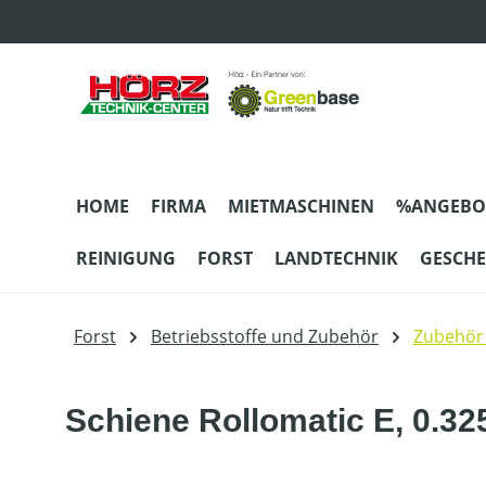
m Hauptinhalt springen
Zur Suche springen
Zur Hauptnavigation springen
HOME
FIRMA
MIETMASCHINEN
%ANGEBO
REINIGUNG
FORST
LANDTECHNIK
GESCH
Forst
Betriebsstoffe und Zubehör
Zubehör
Schiene Rollomatic E, 0.325