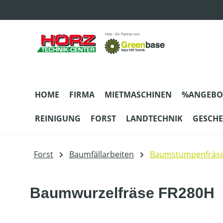
m Hauptinhalt springen
Zur Suche springen
Zur Hauptnavigation springen
HOME
FIRMA
MIETMASCHINEN
%ANGEBO
REINIGUNG
FORST
LANDTECHNIK
GESCH
Forst
Baumfällarbeiten
Baumstumpenfräs
Baumwurzelfräse FR280H