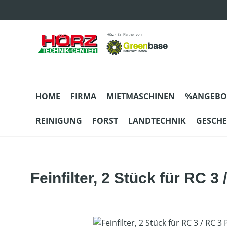
m Hauptinhalt springen
Zur Suche springen
Zur Hauptnavigation springen
HOME
FIRMA
MIETMASCHINEN
%ANGEBO
REINIGUNG
FORST
LANDTECHNIK
GESCH
Feinfilter, 2 Stück für RC 
Bildergalerie überspringen