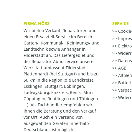
FIRMA HÖRZ
SERVICE
Wir bieten Verkauf, Reparaturen und
Cookie-
einen Ersatzteil-Service im Bereich
Impre
Garten-, Kommunal- , Reinigungs- und
Elektr
Landtechnik sowie Anhänger in
Widerr
Filderstadt an. Das Liefergebiet und
Datens
der Reparatur-Abholservice unserer
Werkstatt umfassent Filderstadt-
AGB
Plattenhardt (bei Stuttgart) und bis zu
Altöle
50 km in die Region (die Landkreise
Batter
Esslingen, Stuttgart, Böblingen,
Verpac
Ludwigsburg, Enzkreis, Rems- Murr,
Widerr
Göppingen, Reutlingen und Tübingen
...). Als Fachhändler empfehlen wir
Ihnen die Beratung und den Verkauf
vor Ort. Auch ein Versand von
ausgewählten Geräten innerhalb
Deutschlands ist möglich.