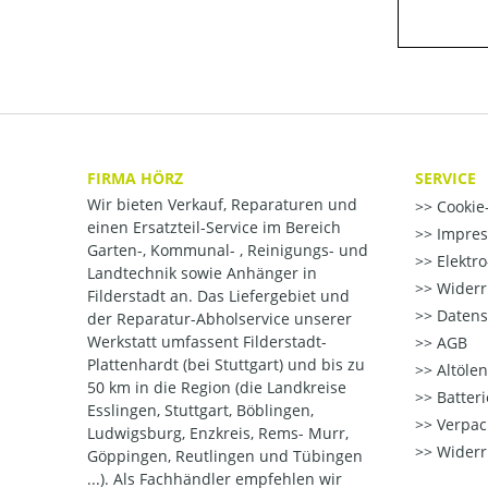
FIRMA HÖRZ
SERVICE
Wir bieten Verkauf, Reparaturen und
Cookie-
einen Ersatzteil-Service im Bereich
Impre
Garten-, Kommunal- , Reinigungs- und
Elektr
Landtechnik sowie Anhänger in
Widerr
Filderstadt an. Das Liefergebiet und
Datens
der Reparatur-Abholservice unserer
Werkstatt umfassent Filderstadt-
AGB
Plattenhardt (bei Stuttgart) und bis zu
Altöle
50 km in die Region (die Landkreise
Batter
Esslingen, Stuttgart, Böblingen,
Verpac
Ludwigsburg, Enzkreis, Rems- Murr,
Widerr
Göppingen, Reutlingen und Tübingen
...). Als Fachhändler empfehlen wir