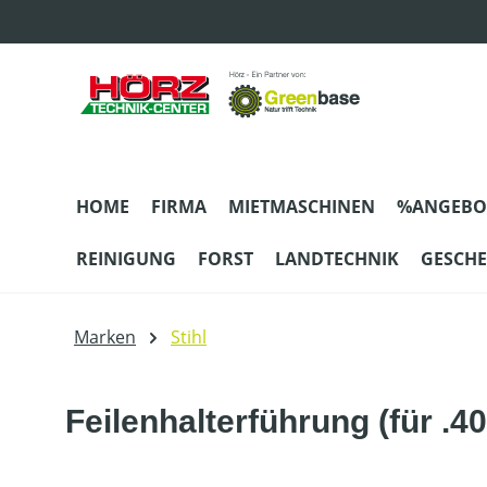
m Hauptinhalt springen
Zur Suche springen
Zur Hauptnavigation springen
HOME
FIRMA
MIETMASCHINEN
%ANGEBO
REINIGUNG
FORST
LANDTECHNIK
GESCH
Marken
Stihl
Feilenhalterführung (für .40