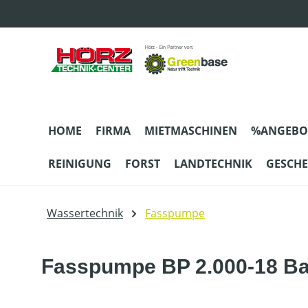
m Hauptinhalt springen
Zur Suche springen
Zur Hauptnavigation springen
HOME
FIRMA
MIETMASCHINEN
%ANGEBO
REINIGUNG
FORST
LANDTECHNIK
GESCH
Wassertechnik
Fasspumpe
Fasspumpe BP 2.000-18 Bar