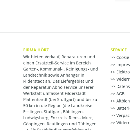
FIRMA HÖRZ
SERVICE
Wir bieten Verkauf, Reparaturen und
Cookie-
einen Ersatzteil-Service im Bereich
Impre
Garten-, Kommunal- , Reinigungs- und
Elektr
Landtechnik sowie Anhänger in
Widerr
Filderstadt an. Das Liefergebiet und
Datens
der Reparatur-Abholservice unserer
Werkstatt umfassent Filderstadt-
AGB
Plattenhardt (bei Stuttgart) und bis zu
Altöle
50 km in die Region (die Landkreise
Batter
Esslingen, Stuttgart, Böblingen,
Verpac
Ludwigsburg, Enzkreis, Rems- Murr,
Widerr
Göppingen, Reutlingen und Tübingen
...). Als Fachhändler empfehlen wir