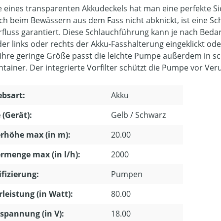
fe eines transparenten Akkudeckels hat man eine perfekte Si
ch beim Bewässern aus dem Fass nicht abknickt, ist eine S
fluss garantiert. Diese Schlauchführung kann je nach Bed
er links oder rechts der Akku-Fasshalterung eingeklickt oder
ihre geringe Größe passt die leichte Pumpe außerdem in s
ntainer. Der integrierte Vorfilter schützt die Pumpe vor Ve
ebsart:
Akku
 (Gerät):
Gelb / Schwarz
rhöhe max (in m):
20.00
rmenge max (in l/h):
2000
ifizierung:
Pumpen
leistung (in Watt):
80.00
pannung (in V):
18.00