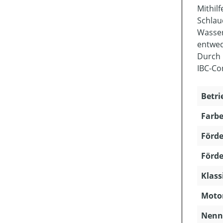
Mithil
Schlau
Wasser
entwed
Durch 
IBC-Co
Betri
Farbe
Förde
Förde
Klass
Motor
Nenns