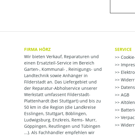
FIRMA HÖRZ
SERVICE
Wir bieten Verkauf, Reparaturen und
Cookie-
einen Ersatzteil-Service im Bereich
Impre
Garten-, Kommunal- , Reinigungs- und
Elektr
Landtechnik sowie Anhänger in
Widerr
Filderstadt an. Das Liefergebiet und
Datens
der Reparatur-Abholservice unserer
Werkstatt umfassent Filderstadt-
AGB
Plattenhardt (bei Stuttgart) und bis zu
Altöle
50 km in die Region (die Landkreise
Batter
Esslingen, Stuttgart, Böblingen,
Verpac
Ludwigsburg, Enzkreis, Rems- Murr,
Widerr
Göppingen, Reutlingen und Tübingen
...). Als Fachhändler empfehlen wir