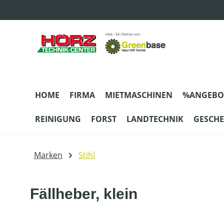
m Hauptinhalt springen
Zur Suche springen
Zur Hauptnavigation springen
HOME
FIRMA
MIETMASCHINEN
%ANGEBO
REINIGUNG
FORST
LANDTECHNIK
GESCH
Marken
Stihl
Fällheber, klein