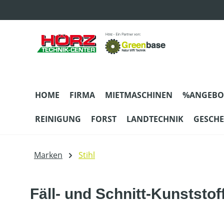
m Hauptinhalt springen
Zur Suche springen
Zur Hauptnavigation springen
HOME
FIRMA
MIETMASCHINEN
%ANGEBO
REINIGUNG
FORST
LANDTECHNIK
GESCH
Marken
Stihl
Fäll- und Schnitt-Kunststof