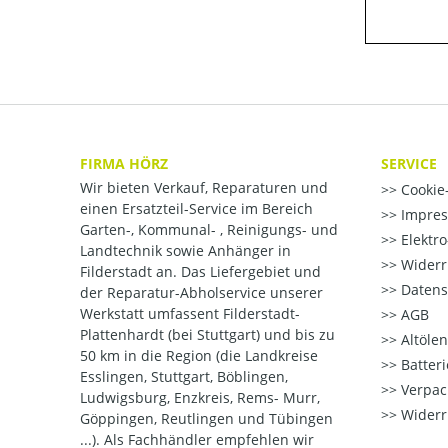
FIRMA HÖRZ
SERVICE
Wir bieten Verkauf, Reparaturen und
Cookie-
einen Ersatzteil-Service im Bereich
Impre
Garten-, Kommunal- , Reinigungs- und
Elektr
Landtechnik sowie Anhänger in
Widerr
Filderstadt an. Das Liefergebiet und
Datens
der Reparatur-Abholservice unserer
Werkstatt umfassent Filderstadt-
AGB
Plattenhardt (bei Stuttgart) und bis zu
Altöle
50 km in die Region (die Landkreise
Batter
Esslingen, Stuttgart, Böblingen,
Verpac
Ludwigsburg, Enzkreis, Rems- Murr,
Widerr
Göppingen, Reutlingen und Tübingen
...). Als Fachhändler empfehlen wir