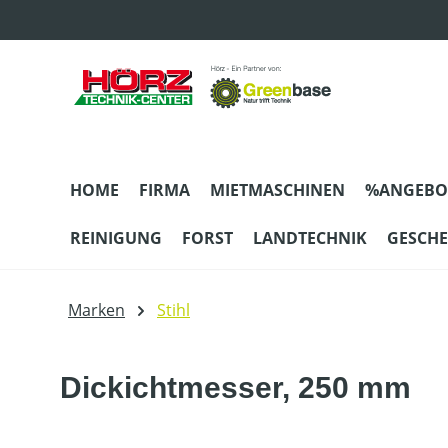
m Hauptinhalt springen
Zur Suche springen
Zur Hauptnavigation springen
HOME
FIRMA
MIETMASCHINEN
%ANGEBO
REINIGUNG
FORST
LANDTECHNIK
GESCH
Marken
Stihl
Dickichtmesser, 250 mm