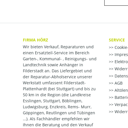
FIRMA HÖRZ
SERVICE
Wir bieten Verkauf, Reparaturen und
Cookie-
einen Ersatzteil-Service im Bereich
Impre
Garten-, Kommunal- , Reinigungs- und
Elektr
Landtechnik sowie Anhänger in
Widerr
Filderstadt an. Das Liefergebiet und
Datens
der Reparatur-Abholservice unserer
Werkstatt umfassent Filderstadt-
AGB
Plattenhardt (bei Stuttgart) und bis zu
Altöle
50 km in die Region (die Landkreise
Batter
Esslingen, Stuttgart, Böblingen,
Verpac
Ludwigsburg, Enzkreis, Rems- Murr,
Widerr
Göppingen, Reutlingen und Tübingen
...). Als Fachhändler empfehlen wir
Ihnen die Beratung und den Verkauf