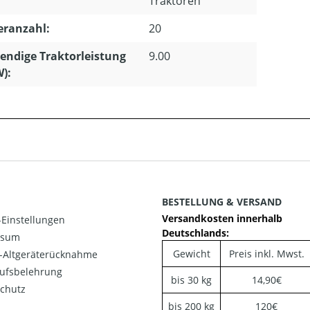
Traktoren
eranzahl:
20
ndige Traktorleistung
9.00
W):
BESTELLUNG & VERSAND
Versandkosten innerhalb
Einstellungen
Deutschlands:
ssum
Gewicht
Preis inkl. Mwst.
o-Altgeräterücknahme
ufsbelehrung
bis 30 kg
14,90€
chutz
bis 200 kg
120€