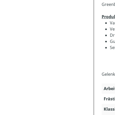
Greenb
Produ
Va
Ve
Dr
Gu
Se
Gelenkw
Arbei
Fräst
Klass