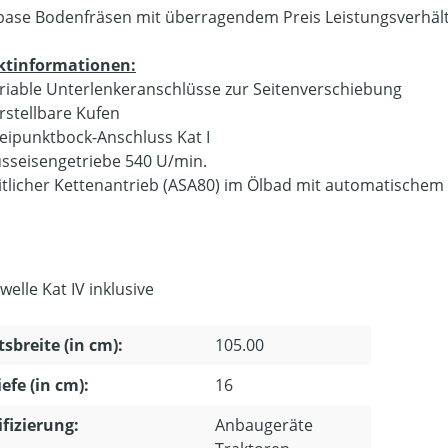
ase Bodenfräsen mit überragendem Preis Leistungsverhält
ktinformationen:
riable Unterlenkeranschlüsse zur Seitenverschiebung
rstellbare Kufen
eipunktbock-Anschluss Kat I
sseisengetriebe 540 U/min.
itlicher Kettenantrieb (ASA80) im Ölbad mit automatische
elle Kat IV inklusive
tsbreite (in cm):
105.00
iefe (in cm):
16
ifizierung:
Anbaugeräte