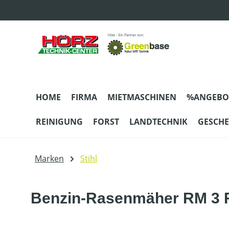
m Hauptinhalt springen
Zur Suche springen
Zur Hauptnavigation springen
HOME
FIRMA
MIETMASCHINEN
%ANGEBO
REINIGUNG
FORST
LANDTECHNIK
GESCH
Marken
Stihl
Benzin-Rasenmäher RM 3 