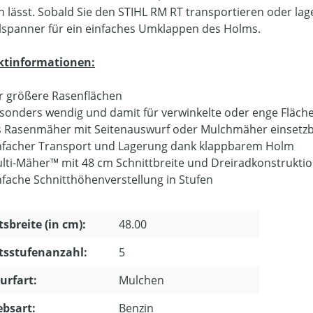
n lässt. Sobald Sie den STIHL RM RT transportieren oder lag
lspanner für ein einfaches Umklappen des Holms.
ktinformationen:
r größere Rasenflächen
sonders wendig und damit für verwinkelte oder enge Fläch
s Rasenmäher mit Seitenauswurf oder Mulchmäher einsetz
nfacher Transport und Lagerung dank klappbarem Holm
lti-Mäher™ mit 48 cm Schnittbreite und Dreiradkonstrukti
nfache Schnitthöhenverstellung in Stufen
tsbreite (in cm):
48.00
tsstufenanzahl:
5
urfart:
Mulchen
ebsart:
Benzin