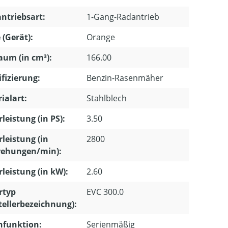
ntriebsart:
1-Gang-Radantrieb
 (Gerät):
Orange
um (in cm³):
166.00
ifizierung:
Benzin-Rasenmäher
ialart:
Stahlblech
leistung (in PS):
3.50
leistung (in
2800
ehungen/min):
leistung (in kW):
2.60
rtyp
EVC 300.0
tellerbezeichnung):
hfunktion:
Serienmäßig