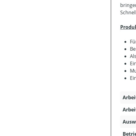
bringe
Schnel
Produ
Fü
Be
Al
Ei
Mu
Ei
Arbei
Arbei
Ausw
Betri