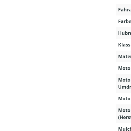
Fahra
Farbe
Hubra
Klass
Mater
Motor
Motor
Umdr
Motor
Moto
(Hers
Mulc