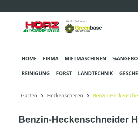
m Hauptinhalt springen
Zur Suche springen
Zur Hauptnavigation springen
HOME
FIRMA
MIETMASCHINEN
%ANGEBO
REINIGUNG
FORST
LANDTECHNIK
GESCH
Garten
Heckenscheren
Benzin-Heckensche
Benzin-Heckenschneider H