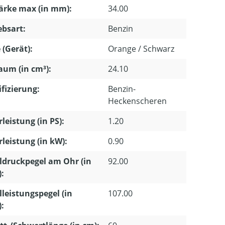
ärke max (in mm):
34.00
ebsart:
Benzin
 (Gerät):
Orange / Schwarz
um (in cm³):
24.10
ifizierung:
Benzin-
Heckenscheren
leistung (in PS):
1.20
leistung (in kW):
0.90
ldruckpegel am Ohr (in
92.00
):
lleistungspegel (in
107.00
):