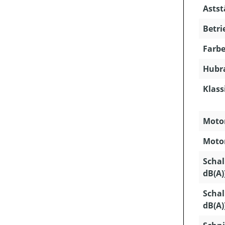
Astst
Betri
Farbe
Hubra
Klass
Motor
Motor
Schal
dB(A)
Schal
dB(A)