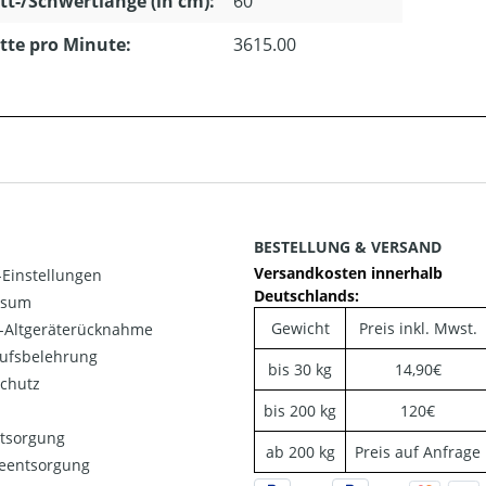
tt-/Schwertlänge (in cm):
60
tte pro Minute:
3615.00
BESTELLUNG & VERSAND
Versandkosten innerhalb
Einstellungen
Deutschlands:
ssum
Gewicht
Preis inkl. Mwst.
o-Altgeräterücknahme
ufsbelehrung
bis 30 kg
14,90€
chutz
bis 200 kg
120€
ntsorgung
ab 200 kg
Preis auf Anfrage
ieentsorgung